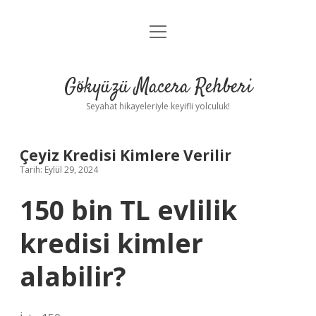
menüyü
Anasayfa
aç
Gizlilik Politikası
Gökyüzü Macera Rehberi
Yasal Uyarı
Seyahat hikayeleriyle keyifli yolculuk!
Hakkımızda
Çeyiz Kredisi Kimlere Verilir
Tarih: Eylül 29, 2024
150 bin TL evlilik
kredisi kimler
alabilir?