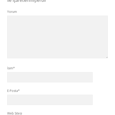
ile işaretlenmişlerdir
Yorum
İsim*
E-Posta*
Web Sitesi