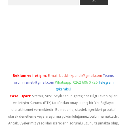
iris.org/
betbox
betexper bahis
Reklam ve İletişim:
E-mail:
backlinkpaneli@gmail.com
Teams:
forumhizmeti@gmail.com
Whatsapp: 0262 606 0 726
Telegram:
@karabul
Yasal Uyarı:
Sitemiz, 5651 Sayılı Kanun gereğince Bilgi Teknolojileri
ve İletişim Kurumu (BTK) tarafından onaylanmış bir Yer Sağlayıcı
olarak hizmet vermektedir. Bu nedenle, sitedeki içerikleri proaktif
olarak denetleme veya araştırma yükümlülüğümüz bulunmamaktadır.
Ancak, üyelerimiz yazdıkları içeriklerin sorumluluğunu taşımakta olup,