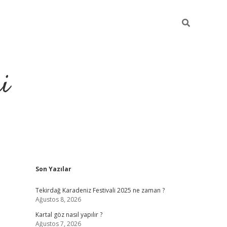
i
Sidebar
Son Yazılar
https://elexb
Tekirdağ Karadeniz Festivali 2025 ne zaman ?
Ağustos 8, 2026
Kartal göz nasıl yapılır ?
Ağustos 7, 2026