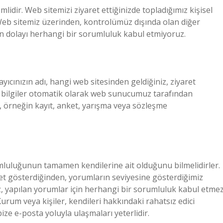
nemlidir. Web sitemizi ziyaret ettiğinizde topladığımız kişisel
 Web sitemiz üzerinden, kontrolümüz dışında olan diğer
ikten dolayı herhangi bir sorumluluk kabul etmiyoruz.
ayıcınızın adı, hangi web sitesinden geldiğiniz, ziyaret
gibi bilgiler otomatik olarak web sunucumuz tarafından
ile, örneğin kayıt, anket, yarışma veya sözleşme
umluluğunun tamamen kendilerine ait olduğunu bilmelidirler.
yet gösterdiğinden, yorumların seviyesine gösterdiğimiz
iz, yapılan yorumlar için herhangi bir sorumluluk kabul etmez
urum veya kişiler, kendileri hakkındaki rahatsız edici
bize e-posta yoluyla ulaşmaları yeterlidir.