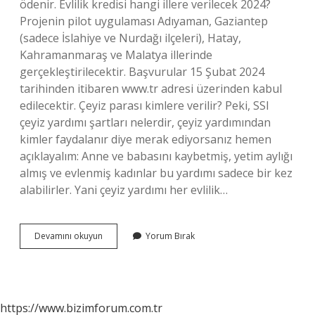
ödenir. Evlilik kredisi hangi illere verilecek 2024?
Projenin pilot uygulaması Adıyaman, Gaziantep
(sadece İslahiye ve Nurdağı ilçeleri), Hatay,
Kahramanmaraş ve Malatya illerinde
gerçekleştirilecektir. Başvurular 15 Şubat 2024
tarihinden itibaren www.tr adresi üzerinden kabul
edilecektir. Çeyiz parası kimlere verilir? Peki, SSI
çeyiz yardımı şartları nelerdir, çeyiz yardımından
kimler faydalanır diye merak ediyorsanız hemen
açıklayalım: Anne ve babasını kaybetmiş, yetim aylığı
almış ve evlenmiş kadınlar bu yardımı sadece bir kez
alabilirler. Yani çeyiz yardımı her evlilik…
Çeyiz
Devamını okuyun
Yorum Bırak
Kredisi
Kimlere
Verilir
https://www.bizimforum.com.tr