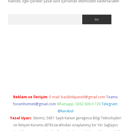
halinde, ilgili içerikler yasal süre içerisinde sitemizden kaldırılacaktır.
Arama
ps://elexbetgiris.org/
betbox
betexper bahis
Reklam ve İletişim:
E-mail:
backlinkpaneli@gmail.com
Teams:
forumhizmeti@gmail.com
Whatsapp: 0262 606 0 726
Telegram:
@karabul
Yasal Uyarı:
Sitemiz, 5651 Sayılı Kanun gereğince Bilgi Teknolojileri
ve İletişim Kurumu (BTK) tarafından onaylanmış bir Yer Sağlayıcı