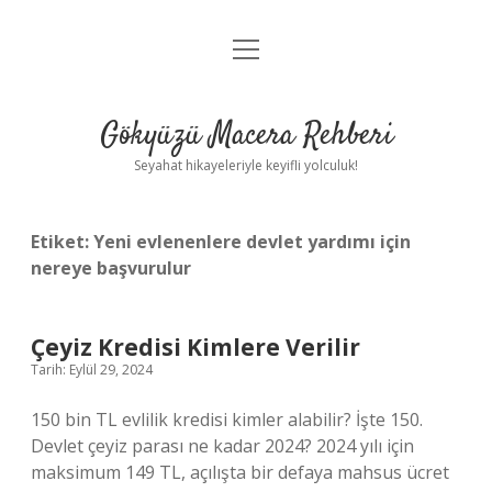
menüyü
Anasayfa
aç
Gizlilik Politikası
Gökyüzü Macera Rehberi
Yasal Uyarı
Seyahat hikayeleriyle keyifli yolculuk!
Hakkımızda
Etiket:
Yeni evlenenlere devlet yardımı için
nereye başvurulur
Çeyiz Kredisi Kimlere Verilir
Tarih: Eylül 29, 2024
150 bin TL evlilik kredisi kimler alabilir? İşte 150.
Devlet çeyiz parası ne kadar 2024? 2024 yılı için
maksimum 149 TL, açılışta bir defaya mahsus ücret