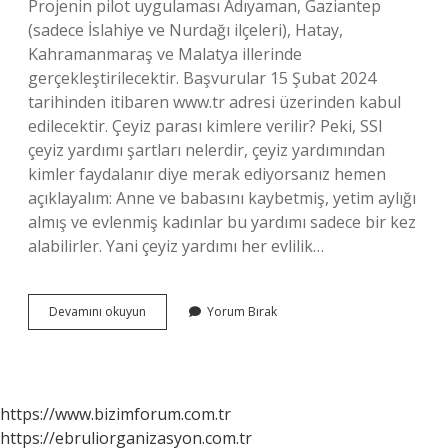
Projenin pilot uygulaması Adıyaman, Gaziantep
(sadece İslahiye ve Nurdağı ilçeleri), Hatay,
Kahramanmaraş ve Malatya illerinde
gerçekleştirilecektir. Başvurular 15 Şubat 2024
tarihinden itibaren www.tr adresi üzerinden kabul
edilecektir. Çeyiz parası kimlere verilir? Peki, SSI
çeyiz yardımı şartları nelerdir, çeyiz yardımından
kimler faydalanır diye merak ediyorsanız hemen
açıklayalım: Anne ve babasını kaybetmiş, yetim aylığı
almış ve evlenmiş kadınlar bu yardımı sadece bir kez
alabilirler. Yani çeyiz yardımı her evlilik…
Çeyiz
Devamını okuyun
Yorum Bırak
Kredisi
Kimlere
Verilir
https://www.bizimforum.com.tr
https://ebruliorganizasyon.com.tr