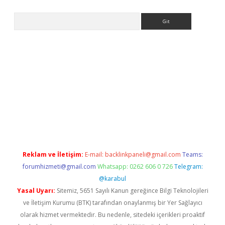
Arama
tps://elexbetgiris.org/
betbox
betexper bahis
Reklam ve İletişim:
E-mail:
backlinkpaneli@gmail.com
Teams:
forumhizmeti@gmail.com
Whatsapp: 0262 606 0 726
Telegram:
@karabul
Yasal Uyarı:
Sitemiz, 5651 Sayılı Kanun gereğince Bilgi Teknolojileri
ve İletişim Kurumu (BTK) tarafından onaylanmış bir Yer Sağlayıcı
olarak hizmet vermektedir. Bu nedenle, sitedeki içerikleri proaktif