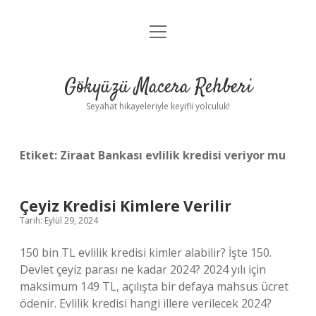
menüyü
Anasayfa
aç
Gizlilik Politikası
Gökyüzü Macera Rehberi
Yasal Uyarı
Seyahat hikayeleriyle keyifli yolculuk!
Hakkımızda
Etiket:
Ziraat Bankası evlilik kredisi veriyor mu
Çeyiz Kredisi Kimlere Verilir
Tarih: Eylül 29, 2024
150 bin TL evlilik kredisi kimler alabilir? İşte 150.
Devlet çeyiz parası ne kadar 2024? 2024 yılı için
maksimum 149 TL, açılışta bir defaya mahsus ücret
ödenir. Evlilik kredisi hangi illere verilecek 2024?