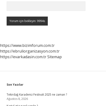
https://www.bizimforum.com.tr
https://ebruliorganizasyon.com.tr
https://evarkadasin.com.tr
Sitemap
Sidebar
Son Yazılar
Tekirdağ Karadeniz Festivali 2025 ne zaman ?
Ağustos 8, 2026
Kartal göz nasıl yapılır ?