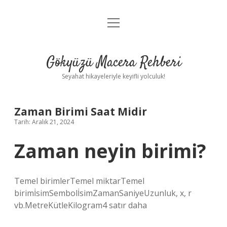
menüyü
Anasayfa
aç
Gizlilik Politikası
Gökyüzü Macera Rehberi
Yasal Uyarı
Seyahat hikayeleriyle keyifli yolculuk!
Hakkımızda
Zaman Birimi Saat Midir
Tarih: Aralık 21, 2024
Zaman neyin birimi?
Temel birimlerTemel miktarTemel
birimİsimSembolİsimZamanSaniyeUzunluk, x, r
vb.MetreKütleKilogram4 satır daha