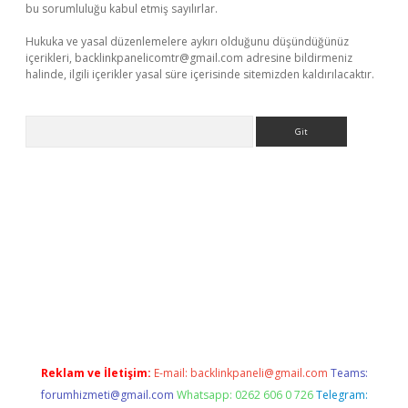
bu sorumluluğu kabul etmiş sayılırlar.
Hukuka ve yasal düzenlemelere aykırı olduğunu düşündüğünüz
içerikleri,
backlinkpanelicomtr@gmail.com
adresine bildirmeniz
halinde, ilgili içerikler yasal süre içerisinde sitemizden kaldırılacaktır.
Arama
betgiris.org/
betbox
betexper bahis
Reklam ve İletişim:
E-mail:
backlinkpaneli@gmail.com
Teams:
forumhizmeti@gmail.com
Whatsapp: 0262 606 0 726
Telegram: