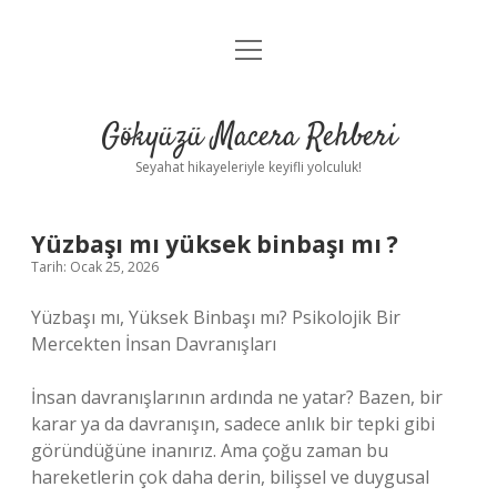
menüyü
Anasayfa
aç
Gizlilik Politikası
Gökyüzü Macera Rehberi
Yasal Uyarı
Seyahat hikayeleriyle keyifli yolculuk!
Hakkımızda
Yüzbaşı mı yüksek binbaşı mı ?
Tarih: Ocak 25, 2026
Yüzbaşı mı, Yüksek Binbaşı mı? Psikolojik Bir
Mercekten İnsan Davranışları
İnsan davranışlarının ardında ne yatar? Bazen, bir
karar ya da davranışın, sadece anlık bir tepki gibi
göründüğüne inanırız. Ama çoğu zaman bu
hareketlerin çok daha derin, bilişsel ve duygusal