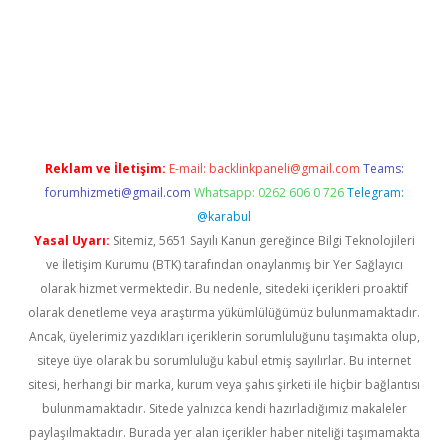
iris.org/
betbox
betexper bahis
Reklam ve İletişim:
E-mail:
backlinkpaneli@gmail.com
Teams:
forumhizmeti@gmail.com
Whatsapp: 0262 606 0 726
Telegram:
@karabul
Yasal Uyarı:
Sitemiz, 5651 Sayılı Kanun gereğince Bilgi Teknolojileri
ve İletişim Kurumu (BTK) tarafından onaylanmış bir Yer Sağlayıcı
olarak hizmet vermektedir. Bu nedenle, sitedeki içerikleri proaktif
olarak denetleme veya araştırma yükümlülüğümüz bulunmamaktadır.
Ancak, üyelerimiz yazdıkları içeriklerin sorumluluğunu taşımakta olup,
siteye üye olarak bu sorumluluğu kabul etmiş sayılırlar. Bu internet
sitesi, herhangi bir marka, kurum veya şahıs şirketi ile hiçbir bağlantısı
bulunmamaktadır. Sitede yalnızca kendi hazırladığımız makaleler
paylaşılmaktadır. Burada yer alan içerikler haber niteliği taşımamakta