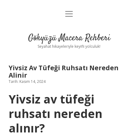
menüyü
Anasayfa
aç
Gizlilik Politikası
Gökyüzü Macera Rehberi
Yasal Uyarı
Seyahat hikayeleriyle keyifli yolculuk!
Hakkımızda
Yivsiz Av Tüfeği Ruhsatı Nereden
Alinir
Tarih: Kasım 14, 2024
Yivsiz av tüfeği
ruhsatı nereden
alınır?