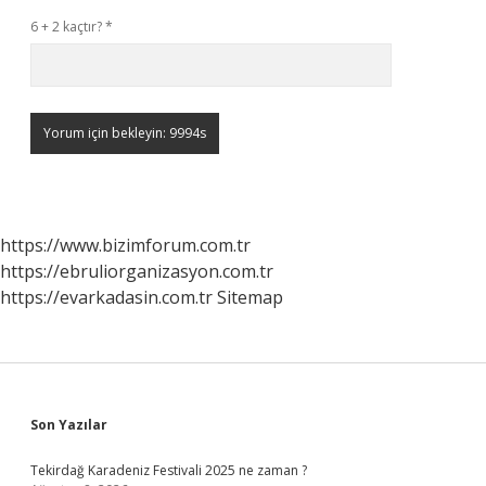
6 + 2 kaçtır?
*
https://www.bizimforum.com.tr
https://ebruliorganizasyon.com.tr
https://evarkadasin.com.tr
Sitemap
Sidebar
Son Yazılar
Tekirdağ Karadeniz Festivali 2025 ne zaman ?