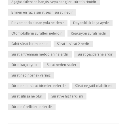
Aşağıdakilerden hangisi veya hangileri sürat birimidir
Bilinen en fazla sürat sesin sürati nedir
Bir zamanda alınan yola ne denir
Dayanıklılık kaça ayrılır
Otomobillerin süratleri nelerdir
Reaksiyon sürati nedir
Sabit sürat birimi nedir
Sürat 1 sürat 2 nedir
Sürat antrenman metodları nelerdir
Sürat çeşitleri nelerdir
Sürat kaça ayrılır
Sürat neden skaler
Sürat nedir örnek veriniz
Sürat nedir sürat birimleri nelerdir
Sürat negatif olabilir mi
Sürat sıfırsa ne olur
Sürat ve hız farklı mı
Süratin özellikleri nelerdir