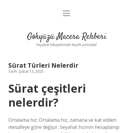
menüyü
Anasayfa
aç
Gizlilik Politikası
Gökyüzü Macera Rehberi
Yasal Uyarı
Seyahat hikayeleriyle keyifli yolculuk!
Hakkımızda
Sürat Türleri Nelerdir
Tarih: Şubat 13, 2025
Sürat çeşitleri
nelerdir?
Ortalama hız: Ortalama hız, zamana ve kat edilen
mesafeye göre değişir. Seyahat hızının hesaplanıp