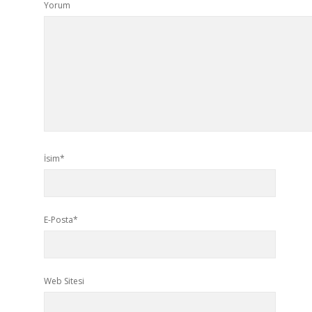
Yorum
İsim*
E-Posta*
Web Sitesi