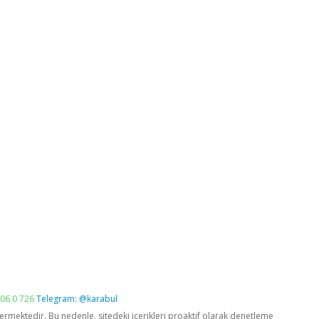
06 0 726
Telegram: @karabul
vermektedir. Bu nedenle, sitedeki içerikleri proaktif olarak denetleme