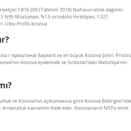
yetçisi 1.816.200 (Tahmini 2016) Nüfusun etnik dağılımı
.5 %95 Müslüman, %1.5 ortodoks Hıristiyan, 1.321.
› Ulke-Profili-kosova
ır?
riština / приштина) Başkent ve en büyük Kosova Şehri. Pristin
 Kosova’nın Kosova eyaletinde ve Sırbistan’daki Metohiya’nın
mı?
utluk ve Kosova’nın açıklamasına göre Kosova Bildirgesi’nd
yük Arnavutluk kavramını ifade eder. Kosovarların %93’ü etnik