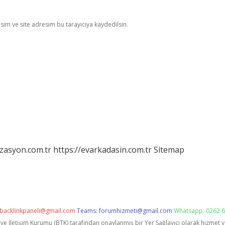
im ve site adresim bu tarayıcıya kaydedilsin.
izasyon.com.tr
https://evarkadasin.com.tr
Sitemap
backlinkpaneli@gmail.com
Teams:
forumhizmeti@gmail.com
Whatsapp: 0262 6
i ve İletişim Kurumu (BTK) tarafından onaylanmış bir Yer Sağlayıcı olarak hizmet 