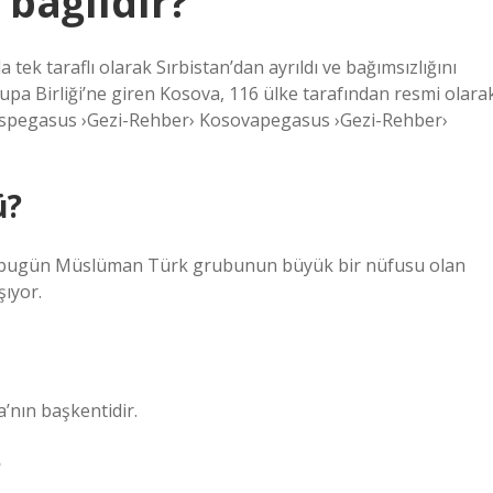
bağlıdır?
 tek taraflı olarak Sırbistan’dan ayrıldı ve bağımsızlığını
rupa Birliği’ne giren Kosova, 116 ülke tarafından resmi olara
nespegasus ›Gezi-Rehber› Kosovapegasus ›Gezi-Rehber›
ü?
, bugün Müslüman Türk grubunun büyük bir nüfusu olan
ıyor.
a’nın başkentidir.
?