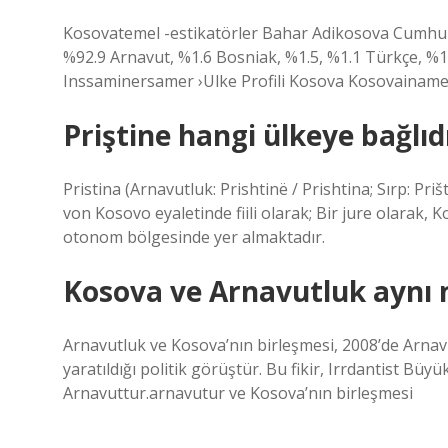
Kosovatemel -estikatörler Bahar Adikosova Cumhuri
%92.9 Arnavut, %1.6 Bosniak, %1.5, %1.1 Türkçe, %1
Inssaminersamer ›Ulke Profili Kosova Kosovainamer
Priştine hangi ülkeye bağlıd
Pristina (Arnavutluk: Prishtinë / Prishtina; Sırp: P
von Kosovo eyaletinde fiili olarak; Bir jure olarak,
otonom bölgesinde yer almaktadır.
Kosova ve Arnavutluk aynı 
Arnavutluk ve Kosova’nın birleşmesi, 2008’de Arnav
yaratıldığı politik görüştür. Bu fikir, Irrdantist Bü
Arnavuttur.arnavutur ve Kosova’nın birleşmesi