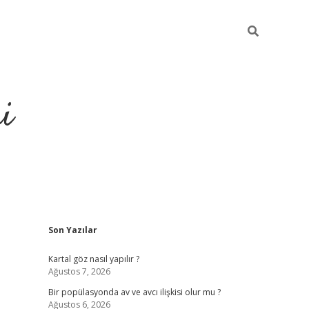
i
Sidebar
Son Yazılar
https://elex
Kartal göz nasıl yapılır ?
Ağustos 7, 2026
Bir popülasyonda av ve avcı ilişkisi olur mu ?
Ağustos 6, 2026