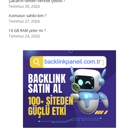
Şaban’ın filmleri nerede çekildi ?
Temmuz 30, 2026
Azimutun sahibi kim ?
Temmuz 27, 2026
16 GB RAM yeter mi ?
Temmuz 24, 2026