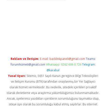
is.org/
betbox
betexper bahis
Reklam ve İletişim:
E-mail:
backlinkpaneli@gmail.com
Teams:
forumhizmeti@gmail.com
Whatsapp: 0262 606 0 726
Telegram:
@karabul
Yasal Uyarı:
Sitemiz, 5651 Sayılı Kanun gereğince Bilgi Teknolojileri
ve İletişim Kurumu (BTK) tarafından onaylanmış bir Yer Sağlayıcı
olarak hizmet vermektedir. Bu nedenle, sitedeki içerikleri proaktif
olarak denetleme veya araştırma yükümlülüğümüz bulunmamaktadır.
Ancak, üyelerimiz yazdıkları içeriklerin sorumluluğunu taşımakta olup,
siteye üye olarak bu sorumluluğu kabul etmiş sayılırlar. Bu internet