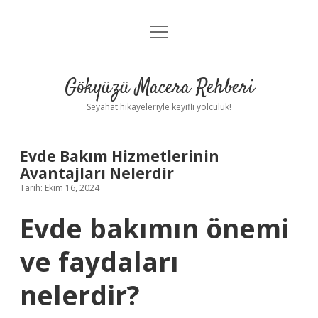
menüyü
Anasayfa
aç
Gizlilik Politikası
Gökyüzü Macera Rehberi
Yasal Uyarı
Seyahat hikayeleriyle keyifli yolculuk!
Hakkımızda
Evde Bakım Hizmetlerinin
Avantajları Nelerdir
Tarih: Ekim 16, 2024
Evde bakımın önemi
ve faydaları
nelerdir?