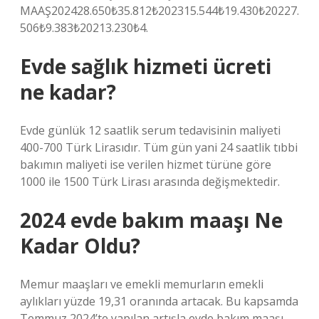
MAAŞ202428.650₺35.812₺202315.544₺19.430₺20227.
506₺9.383₺20213.230₺4.
Evde sağlık hizmeti ücreti
ne kadar?
Evde günlük 12 saatlik serum tedavisinin maliyeti
400-700 Türk Lirasıdır. Tüm gün yani 24 saatlik tıbbi
bakımın maliyeti ise verilen hizmet türüne göre
1000 ile 1500 Türk Lirası arasında değişmektedir.
2024 evde bakım maaşı Ne
Kadar Oldu?
Memur maaşları ve emekli memurların emekli
aylıkları yüzde 19,31 oranında artacak. Bu kapsamda
Temmuz 2024’te yapılan artışla evde bakım maaşı