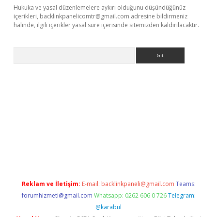
Hukuka ve yasal düzenlemelere aykırı olduğunu düşündüğünüz
içerikleri,
backlinkpanelicomtr@gmail.com
adresine bildirmeniz
halinde, ilgili içerikler yasal süre içerisinde sitemizden kaldırılacaktır.
Arama
s://elexbetgiris.org/
betbox
betexper bahis
Reklam ve İletişim:
E-mail:
backlinkpaneli@gmail.com
Teams:
forumhizmeti@gmail.com
Whatsapp: 0262 606 0 726
Telegram:
@karabul