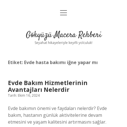
menüyü
Anasayfa
aç
Gizlilik Politikası
Gökyüzü Macera Rehberi
Yasal Uyarı
Seyahat hikayeleriyle keyifli yolculuk!
Hakkımızda
Etiket:
Evde hasta bakımı iğne yapar mı
Evde Bakım Hizmetlerinin
Avantajları Nelerdir
Tarih: Ekim 16, 2024
Evde bakımın önemi ve faydaları nelerdir? Evde
bakım, hastanın günlük aktivitelerine devam
etmesini ve yaşam kalitesini artırmasını sağlar.