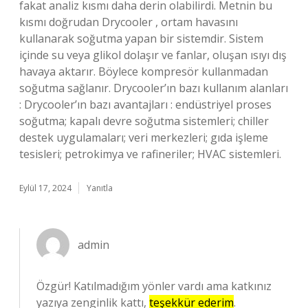
fakat analiz kısmı daha derin olabilirdi. Metnin bu
kısmı doğrudan Drycooler , ortam havasını
kullanarak soğutma yapan bir sistemdir. Sistem
içinde su veya glikol dolaşır ve fanlar, oluşan ısıyı dış
havaya aktarır. Böylece kompresör kullanmadan
soğutma sağlanır. Drycooler’ın bazı kullanım alanları
: Drycooler’ın bazı avantajları : endüstriyel proses
soğutma; kapalı devre soğutma sistemleri; chiller
destek uygulamaları; veri merkezleri; gıda işleme
tesisleri; petrokimya ve rafineriler; HVAC sistemleri.
Eylül 17, 2024
Yanıtla
admin
Özgür! Katılmadığım yönler vardı ama katkınız
yazıya zenginlik kattı,
teşekkür ederim
.