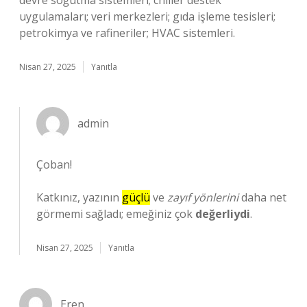
devre soğutma sistemleri; chiller destek
uygulamaları; veri merkezleri; gıda işleme tesisleri;
petrokimya ve rafineriler; HVAC sistemleri.
Nisan 27, 2025
Yanıtla
admin
Çoban!
Katkınız, yazının
güçlü
ve
zayıf yönlerini
daha net
görmemi sağladı; emeğiniz çok
değerliydi
.
Nisan 27, 2025
Yanıtla
Eren