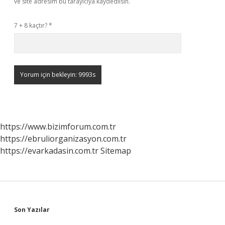
ve site adresim bu tarayıcıya kaydedilsin.
7 + 8 kaçtır?
*
https://www.bizimforum.com.tr
https://ebruliorganizasyon.com.tr
https://evarkadasin.com.tr
Sitemap
Sidebar
Son Yazılar