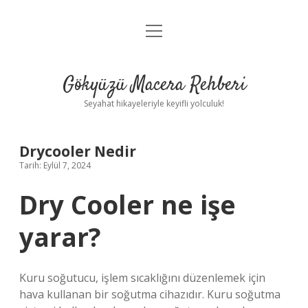
menüyü
Anasayfa
aç
Gizlilik Politikası
Gökyüzü Macera Rehberi
Yasal Uyarı
Seyahat hikayeleriyle keyifli yolculuk!
Hakkımızda
Drycooler Nedir
Tarih: Eylül 7, 2024
Dry Cooler ne işe
yarar?
Kuru soğutucu, işlem sıcaklığını düzenlemek için
hava kullanan bir soğutma cihazıdır. Kuru soğutma