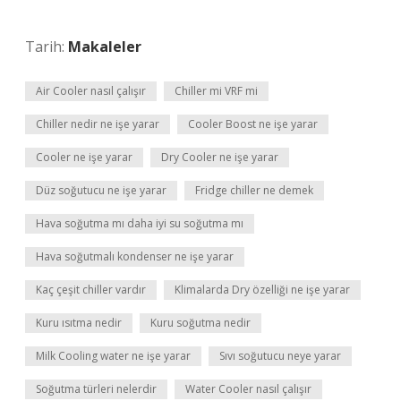
Tarih:
Makaleler
Air Cooler nasıl çalışır
Chiller mi VRF mi
Chiller nedir ne işe yarar
Cooler Boost ne işe yarar
Cooler ne işe yarar
Dry Cooler ne işe yarar
Düz soğutucu ne işe yarar
Fridge chiller ne demek
Hava soğutma mı daha iyi su soğutma mı
Hava soğutmalı kondenser ne işe yarar
Kaç çeşit chiller vardır
Klimalarda Dry özelliği ne işe yarar
Kuru ısıtma nedir
Kuru soğutma nedir
Milk Cooling water ne işe yarar
Sıvı soğutucu neye yarar
Soğutma türleri nelerdir
Water Cooler nasıl çalışır