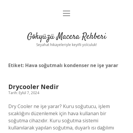
menüyü
Anasayfa
aç
Gizlilik Politikası
Gökyüzü Macera Rehberi
Yasal Uyarı
Seyahat hikayeleriyle keyifli yolculuk!
Hakkımızda
Etiket:
Hava soğutmalı kondenser ne işe yarar
Drycooler Nedir
Tarih: Eylül 7, 2024
Dry Cooler ne işe yarar? Kuru soğutucu, işlem
sıcaklığını düzenlemek için hava kullanan bir
soğutma cihazıdır. Kuru soğutma sistemi
kullanılarak yapılan soğutma, duyarlı ısı dağılımı