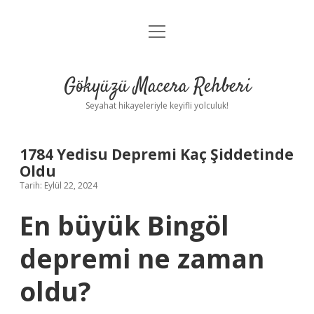
menüyü
Anasayfa
aç
Gizlilik Politikası
Gökyüzü Macera Rehberi
Yasal Uyarı
Seyahat hikayeleriyle keyifli yolculuk!
Hakkımızda
1784 Yedisu Depremi Kaç Şiddetinde
Oldu
Tarih: Eylül 22, 2024
En büyük Bingöl
depremi ne zaman
oldu?