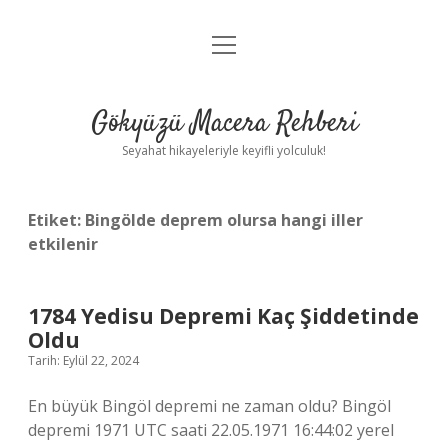
menüyü
Anasayfa
aç
Gizlilik Politikası
Gökyüzü Macera Rehberi
Yasal Uyarı
Seyahat hikayeleriyle keyifli yolculuk!
Hakkımızda
Etiket:
Bingölde deprem olursa hangi iller
etkilenir
1784 Yedisu Depremi Kaç Şiddetinde
Oldu
Tarih: Eylül 22, 2024
En büyük Bingöl depremi ne zaman oldu? Bingöl
depremi 1971 UTC saati 22.05.1971 16:44:02 yerel