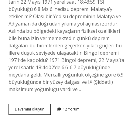
tarih 22 Mayıs 1971 yerel saat 18:43:59 TSI
büyüklüğü 6.8 Ms 6. Yedisu depremi Malatya’yı
etkiler mi? Olası bir Yedisu depreminin Malatya ve
Adıyaman’da doğrudan yıkıma yol açması zordur.
Aslında bu bölgedeki kayaçların fiziksel özellikleri
bile buna izin vermemektedir; çünkü deprem
dalgaları bu birimlerden geçerken yıkıcı güçleri bu
illere düşük seviyede ulaşacaktır. Bingöl depremi
1971’de kaç oldu? 1971 Bingöl depremi, 22 Mayıs’ta
yerel saatle 18:44:02’de 6.6-6.7 büyüklüğünde
meydana geldi. Mercalli yoğunluk ölçeğine göre 6.9
büyüklüğünde bir yüzey dalgası ve IX (Şiddetli)
maksimum yoğunluğu vardı ve…
1784
Devamını okuyun
12 Yorum
Yedisu
Depremi
Kaç
Şiddetinde