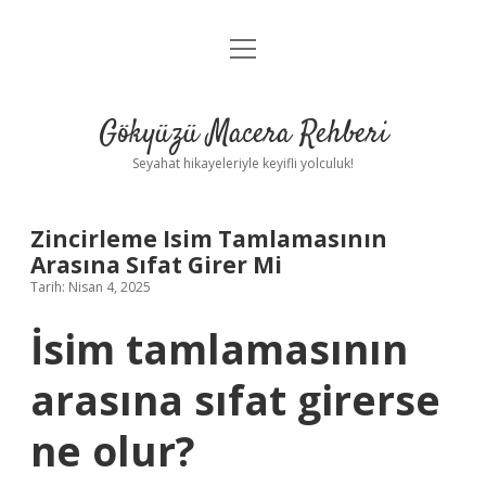
menüyü
Anasayfa
aç
Gizlilik Politikası
Gökyüzü Macera Rehberi
Yasal Uyarı
Seyahat hikayeleriyle keyifli yolculuk!
Hakkımızda
Zincirleme Isim Tamlamasının
Arasına Sıfat Girer Mi
Tarih: Nisan 4, 2025
İsim tamlamasının
arasına sıfat girerse
ne olur?