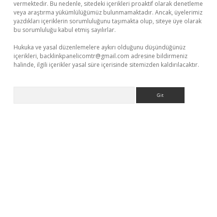
vermektedir. Bu nedenle, sitedeki içerikleri proaktif olarak denetleme
veya araştırma yükümlülüğümüz bulunmamaktadır. Ancak, üyelerimiz
yazdıkları içeriklerin sorumluluğunu taşımakta olup, siteye üye olarak
bu sorumluluğu kabul etmiş sayılırlar.
Hukuka ve yasal düzenlemelere aykırı olduğunu düşündüğünüz
içerikleri,
backlinkpanelicomtr@gmail.com
adresine bildirmeniz
halinde, ilgili içerikler yasal süre içerisinde sitemizden kaldırılacaktır.
Arama
tgiris.org/
betbox
betexper bahis