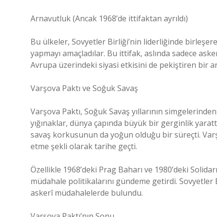
Arnavutluk (Ancak 1968’de ittifaktan ayrıldı)
Bu ülkeler, Sovyetler Birliği’nin liderliğinde birleşe
yapmayı amaçladılar. Bu ittifak, aslında sadece aske
Avrupa üzerindeki siyasi etkisini de pekiştiren bir ar
Varşova Paktı ve Soğuk Savaş
Varşova Paktı, Soğuk Savaş yıllarının simgelerinden bi
yığınaklar, dünya çapında büyük bir gerginlik yarat
savaş korkusunun da yoğun olduğu bir süreçti. Varş
etme şekli olarak tarihe geçti.
Özellikle 1968’deki Prag Baharı ve 1980’deki Solidarn
müdahale politikalarını gündeme getirdi. Sovyetler 
askerî müdahalelerde bulundu.
Varşova Paktı’nın Sonu