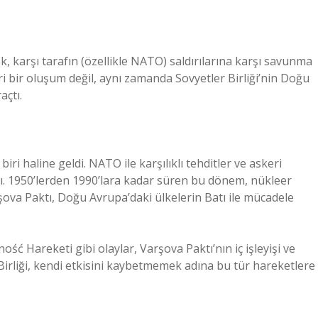
rek, karşı tarafın (özellikle NATO) saldırılarına karşı savunma
ri bir oluşum değil, aynı zamanda Sovyetler Birliği’nin Doğu
açtı.
ri haline geldi. NATO ile karşılıklı tehditler ve askeri
tı. 1950’lerden 1990’lara kadar süren bu dönem, nükleer
ova Paktı, Doğu Avrupa’daki ülkelerin Batı ile mücadele
ość Hareketi gibi olaylar, Varşova Paktı’nın iç işleyişi ve
Birliği, kendi etkisini kaybetmemek adına bu tür hareketlere