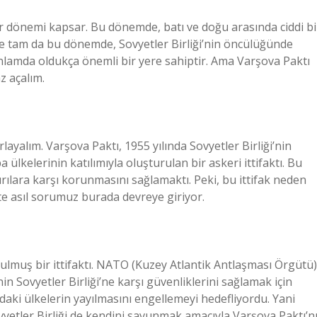
 dönemi kapsar. Bu dönemde, batı ve doğu arasında ciddi bi
şte tam da bu dönemde, Sovyetler Birliği’nin öncülüğünde
nlamda oldukça önemli bir yere sahiptir. Ama Varşova Paktı
z açalım.
ayalım. Varşova Paktı, 1955 yılında Sovyetler Birliği’nin
kelerinin katılımıyla oluşturulan bir askeri ittifaktı. Bu
dırılara karşı korunmasını sağlamaktı. Peki, bu ittifak neden
şte asıl sorumuz burada devreye giriyor.
lmuş bir ittifaktı. NATO (Kuzey Atlantik Antlaşması Örgütü)
n Sovyetler Birliği’ne karşı güvenliklerini sağlamak için
daki ülkelerin yayılmasını engellemeyi hedefliyordu. Yani
Sovyetler Birliği de kendini savunmak amacıyla Varşova Paktı’n