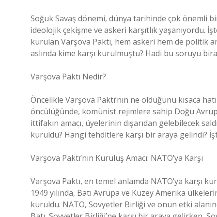
Soğuk Savaş dönemi, dünya tarihinde çok önemli bir
ideolojik çekişme ve askeri karşıtlık yaşanıyordu. İ
kurulan Varşova Paktı, hem askeri hem de politik a
aslında kime karşı kurulmuştu? Hadi bu soruyu bira
Varşova Paktı Nedir?
Öncelikle Varşova Paktı’nın ne olduğunu kısaca hatırl
öncülüğünde, komünist rejimlere sahip Doğu Avrupa ül
ittifakın amacı, üyelerinin dışarıdan gelebilecek sal
kuruldu? Hangi tehditlere karşı bir araya gelindi? İ
Varşova Paktı’nın Kuruluş Amacı: NATO’ya Karşı
Varşova Paktı, en temel anlamda NATO’ya karşı kuru
1949 yılında, Batı Avrupa ve Kuzey Amerika ülkelerini
kuruldu. NATO, Sovyetler Birliği ve onun etki alanın
Batı, Sovyetler Birliği’ne karşı bir araya gelirken, 