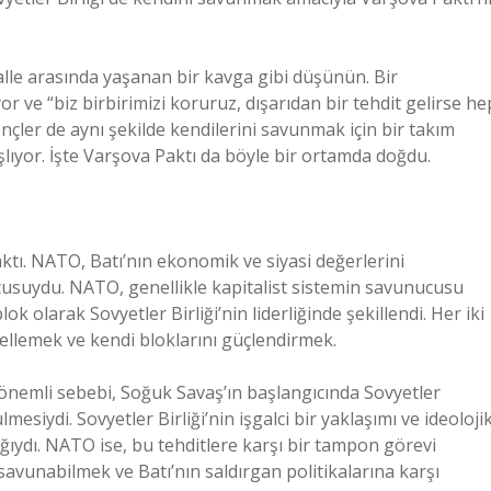
alle arasında yaşanan bir kavga gibi düşünün. Bir
r ve “biz birbirimizi koruruz, dışarıdan bir tehdit gelirse he
ençler de aynı şekilde kendilerini savunmak için bir takım
şlıyor. İşte Varşova Paktı da böyle bir ortamda doğdu.
faktı. NATO, Batı’nın ekonomik ve siyasi değerlerini
suydu. NATO, genellikle kapitalist sistemin savunucusu
ok olarak Sovyetler Birliği’nin liderliğinde şekillendi. Her iki
engellemek ve kendi bloklarını güçlendirmek.
 önemli sebebi, Soğuk Savaş’ın başlangıcında Sovyetler
lmesiydi. Sovyetler Birliği’nin işgalci bir yaklaşımı ve ideoloji
ağıydı. NATO ise, bu tehditlere karşı bir tampon görevi
 savunabilmek ve Batı’nın saldırgan politikalarına karşı