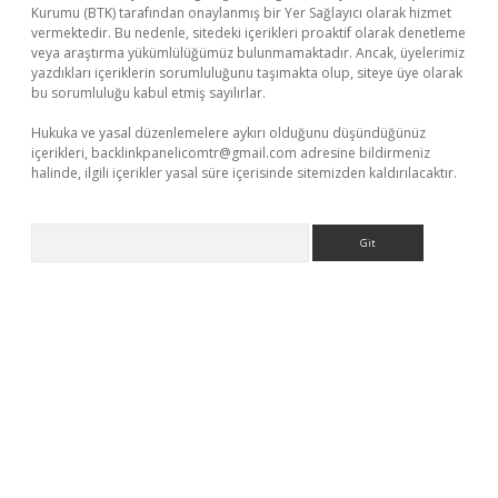
Kurumu (BTK) tarafından onaylanmış bir Yer Sağlayıcı olarak hizmet
vermektedir. Bu nedenle, sitedeki içerikleri proaktif olarak denetleme
veya araştırma yükümlülüğümüz bulunmamaktadır. Ancak, üyelerimiz
yazdıkları içeriklerin sorumluluğunu taşımakta olup, siteye üye olarak
bu sorumluluğu kabul etmiş sayılırlar.
Hukuka ve yasal düzenlemelere aykırı olduğunu düşündüğünüz
içerikleri,
backlinkpanelicomtr@gmail.com
adresine bildirmeniz
halinde, ilgili içerikler yasal süre içerisinde sitemizden kaldırılacaktır.
Arama
iris.org/
betbox
betexper bahis