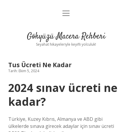
menüyü
Anasayfa
aç
Gizlilik Politikası
Gökyüzü Macera Rehberi
Yasal Uyarı
Seyahat hikayeleriyle keyifli yolculuk!
Hakkımızda
Tus Ücreti Ne Kadar
Tarih: Ekim 5, 2024
2024 sınav ücreti ne
kadar?
Türkiye, Kuzey Kıbrıs, Almanya ve ABD gibi
ülkelerde sınava girecek adaylar için sınav ücreti