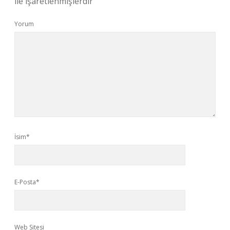
ile işaretlenmişlerdir
Yorum
İsim*
E-Posta*
Web Sitesi