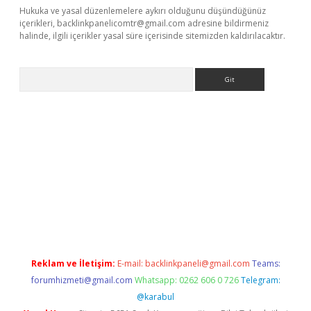
Hukuka ve yasal düzenlemelere aykırı olduğunu düşündüğünüz
içerikleri,
backlinkpanelicomtr@gmail.com
adresine bildirmeniz
halinde, ilgili içerikler yasal süre içerisinde sitemizden kaldırılacaktır.
Arama
ps://elexbetgiris.org/
betbox
betexper bahis
Reklam ve İletişim:
E-mail:
backlinkpaneli@gmail.com
Teams:
forumhizmeti@gmail.com
Whatsapp: 0262 606 0 726
Telegram:
@karabul