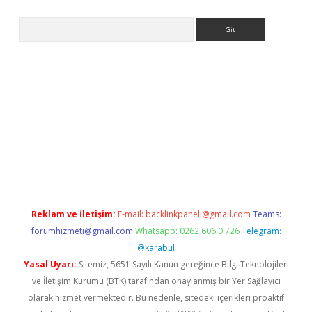
Arama
ps://elexbetgiris.org/
betbox
betexper bahis
Reklam ve İletişim:
E-mail:
backlinkpaneli@gmail.com
Teams:
forumhizmeti@gmail.com
Whatsapp: 0262 606 0 726
Telegram:
@karabul
Yasal Uyarı:
Sitemiz, 5651 Sayılı Kanun gereğince Bilgi Teknolojileri
ve İletişim Kurumu (BTK) tarafından onaylanmış bir Yer Sağlayıcı
olarak hizmet vermektedir. Bu nedenle, sitedeki içerikleri proaktif