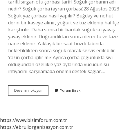
tarifi.Isırgan otu çorbası tarifi. Soğuk çorbanın adı
nedir? Soğuk çorba (ayran çorbası)28 Ağustos 2023
Soğuk yaz çorbası nasıl yapılır? Buğday ve nohut
derin bir kaseye alınır, yoğurt ve tuz eklenip hafifçe
karıştırılır. Daha sonra bir bardak soğuk su yavaş
yavaş eklenir. Doğrandıktan sonra dereotu ve taze
nane eklenir. Yaklaşık bir saat buzdolabında
bekletildikten sonra soğuk olarak servis edilebilir.
Yazın çorba içilir mi? Ayrıca çorba çoğunlukla sıvı
olduğundan özellikle yaz aylarında vücudun su
ihtiyacını karşılamada önemli destek sağlar.…
Yazın
Devamını okuyun
Yorum Bırak
Ne
Çorbası
Yapılır
https://www.bizimforum.com.tr
https://ebruliorganizasyon.com.tr