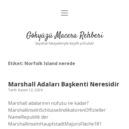
menüyü
Anasayfa
aç
Gizlilik Politikası
Gökyüzü Macera Rehberi
Yasal Uyarı
Seyahat hikayeleriyle keyifli yolculuk!
Hakkımızda
Etiket:
Norfolk Island nerede
Marshall Adaları Başkenti Neresidir
Tarih: Kasım 12, 2024
Marshall adalarının nüfusu ne kadar?
MarshallinselnSchlüsselindikatorenOffizieller
NameRepublik der
MarshallinselnHauptstadtMajuroFläche181