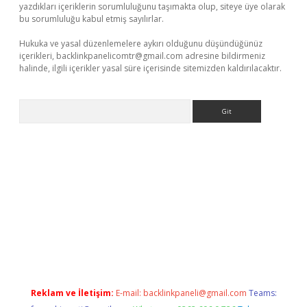
yazdıkları içeriklerin sorumluluğunu taşımakta olup, siteye üye olarak
bu sorumluluğu kabul etmiş sayılırlar.
Hukuka ve yasal düzenlemelere aykırı olduğunu düşündüğünüz
içerikleri,
backlinkpanelicomtr@gmail.com
adresine bildirmeniz
halinde, ilgili içerikler yasal süre içerisinde sitemizden kaldırılacaktır.
Arama
ps://elexbetgiris.org/
betbox
betexper bahis
Reklam ve İletişim:
E-mail:
backlinkpaneli@gmail.com
Teams: