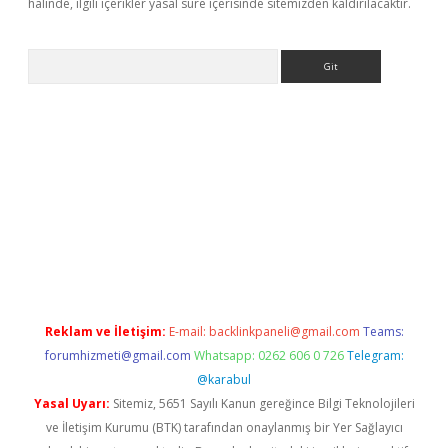
halinde, ilgili içerikler yasal süre içerisinde sitemizden kaldırılacaktır.
Arama
s://elexbetgiris.org/
betbox
betexper bahis
Reklam ve İletişim:
E-mail:
backlinkpaneli@gmail.com
Teams:
forumhizmeti@gmail.com
Whatsapp: 0262 606 0 726
Telegram:
@karabul
Yasal Uyarı:
Sitemiz, 5651 Sayılı Kanun gereğince Bilgi Teknolojileri
ve İletişim Kurumu (BTK) tarafından onaylanmış bir Yer Sağlayıcı