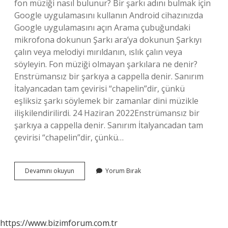
fon müziği nasıl bulunur? Bir şarkı adını bulmak için
Google uygulamasını kullanın Android cihazınızda
Google uygulamasını açın Arama çubuğundaki
mikrofona dokunun Şarkı ara’ya dokunun Şarkıyı
çalın veya melodiyi mırıldanın, ıslık çalın veya
söyleyin. Fon müziği olmayan şarkılara ne denir?
Enstrümansız bir şarkıya a cappella denir. Sanırım
İtalyancadan tam çevirisi “chapelin”dir, çünkü
eşliksiz şarkı söylemek bir zamanlar dini müzikle
ilişkilendirilirdi. 24 Haziran 2022Enstrümansız bir
şarkıya a cappella denir. Sanırım İtalyancadan tam
çevirisi “chapelin”dir, çünkü…
Fon
Devamını okuyun
Yorum Bırak
Müziğinin
Adı
Ne
https://www.bizimforum.com.tr