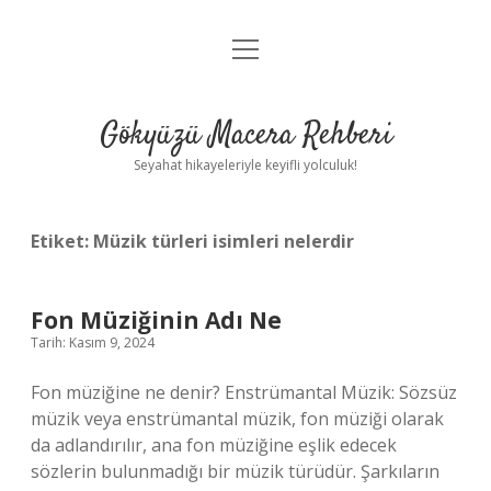
menüyü
Anasayfa
aç
Gizlilik Politikası
Gökyüzü Macera Rehberi
Yasal Uyarı
Seyahat hikayeleriyle keyifli yolculuk!
Hakkımızda
Etiket:
Müzik türleri isimleri nelerdir
Fon Müziğinin Adı Ne
Tarih: Kasım 9, 2024
Fon müziğine ne denir? Enstrümantal Müzik: Sözsüz
müzik veya enstrümantal müzik, fon müziği olarak
da adlandırılır, ana fon müziğine eşlik edecek
sözlerin bulunmadığı bir müzik türüdür. Şarkıların