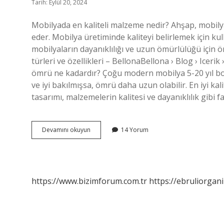
Tarih: Eylül 20, 2024
Mobilyada en kaliteli malzeme nedir? Ahşap, mobil
eder. Mobilya üretiminde kaliteyi belirlemek için kull
mobilyaların dayanıklılığı ve uzun ömürlülüğü için ö
türleri ve özellikleri – BellonaBellona › Blog › Ice
ömrü ne kadardır? Çoğu modern mobilya 5-20 yıl boy
ve iyi bakılmışsa, ömrü daha uzun olabilir. En iyi ka
tasarımı, malzemelerin kalitesi ve dayanıklılık gibi 
Mobilyanın
Devamını okuyun
14 Yorum
Sağlam
Olduğunu
Nasıl
Anlarız
https://www.bizimforum.com.tr
https://ebruliorgan