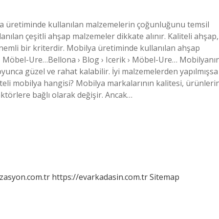
ya üretiminde kullanılan malzemelerin çoğunluğunu temsil
anılan çeşitli ahşap malzemeler dikkate alınır. Kaliteli ahşap,
nemli bir kriterdir. Mobilya üretiminde kullanılan ahşap
rik › Möbel-Ure…Bellona › Blog › Icerik › Möbel-Ure… Mobilyanı
unca güzel ve rahat kalabilir. İyi malzemelerden yapılmışsa
liteli mobilya hangisi? Mobilya markalarının kalitesi, ürünleri
faktörlere bağlı olarak değişir. Ancak…
izasyon.com.tr
https://evarkadasin.com.tr
Sitemap