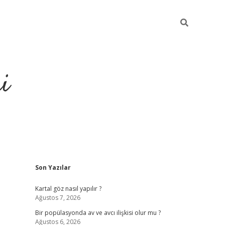
i
Sidebar
Son Yazılar
https://elexbetgiris.org/
betbox
betexper ba
Kartal göz nasıl yapılır ?
Ağustos 7, 2026
Bir popülasyonda av ve avcı ilişkisi olur mu ?
Ağustos 6, 2026