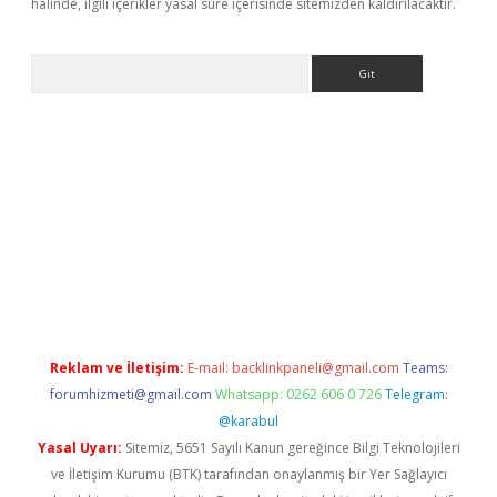
halinde, ilgili içerikler yasal süre içerisinde sitemizden kaldırılacaktır.
Arama
ps://elexbetgiris.org/
betbox
betexper bahis
Reklam ve İletişim:
E-mail:
backlinkpaneli@gmail.com
Teams:
forumhizmeti@gmail.com
Whatsapp: 0262 606 0 726
Telegram:
@karabul
Yasal Uyarı:
Sitemiz, 5651 Sayılı Kanun gereğince Bilgi Teknolojileri
ve İletişim Kurumu (BTK) tarafından onaylanmış bir Yer Sağlayıcı