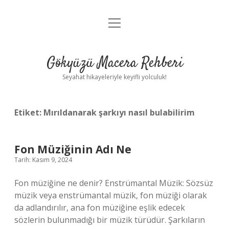
menüyü
Anasayfa
aç
Gizlilik Politikası
Gökyüzü Macera Rehberi
Yasal Uyarı
Seyahat hikayeleriyle keyifli yolculuk!
Hakkımızda
Etiket:
Mırıldanarak şarkıyı nasıl bulabilirim
Fon Müziğinin Adı Ne
Tarih: Kasım 9, 2024
Fon müziğine ne denir? Enstrümantal Müzik: Sözsüz
müzik veya enstrümantal müzik, fon müziği olarak
da adlandırılır, ana fon müziğine eşlik edecek
sözlerin bulunmadığı bir müzik türüdür. Şarkıların