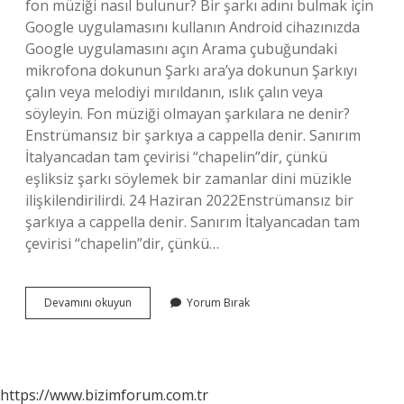
fon müziği nasıl bulunur? Bir şarkı adını bulmak için
Google uygulamasını kullanın Android cihazınızda
Google uygulamasını açın Arama çubuğundaki
mikrofona dokunun Şarkı ara’ya dokunun Şarkıyı
çalın veya melodiyi mırıldanın, ıslık çalın veya
söyleyin. Fon müziği olmayan şarkılara ne denir?
Enstrümansız bir şarkıya a cappella denir. Sanırım
İtalyancadan tam çevirisi “chapelin”dir, çünkü
eşliksiz şarkı söylemek bir zamanlar dini müzikle
ilişkilendirilirdi. 24 Haziran 2022Enstrümansız bir
şarkıya a cappella denir. Sanırım İtalyancadan tam
çevirisi “chapelin”dir, çünkü…
Fon
Devamını okuyun
Yorum Bırak
Müziğinin
Adı
Ne
https://www.bizimforum.com.tr