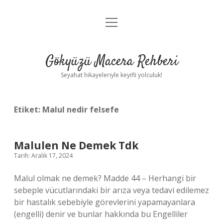
menüyü
Anasayfa
aç
Gizlilik Politikası
Gökyüzü Macera Rehberi
Yasal Uyarı
Seyahat hikayeleriyle keyifli yolculuk!
Hakkımızda
Etiket:
Malul nedir felsefe
Malulen Ne Demek Tdk
Tarih: Aralık 17, 2024
Malul olmak ne demek? Madde 44 – Herhangi bir
sebeple vücutlarındaki bir arıza veya tedavi edilemez
bir hastalık sebebiyle görevlerini yapamayanlara
(engelli) denir ve bunlar hakkında bu Engelliler