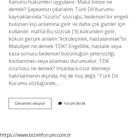
Kanunu hükümleri uygulanır. Malul kimse ne
demek? Şapkamızı çıkaralım; Türk Dil Kurumu
kaynaklarında “özürlü” sözcüğü, bedensel bir engeli
bulunan kişi anlamına gelir ve daha çok gaziler için
kullanılır. mal’lûl Bu sözcük [‘ll] kökünden gelir,
kökün gerçek anlamı “kötüleşmek, hastalanmak”tır.
Maluliyet ne demek TDK? Engellilik, hastalık veya
kaza sonucu bedensel bütünlüğün yetersizliği,
kısıtlanması veya azalması durumudur. TDK
özürlüsü ne demek? İnsanlara özür dilemeyi
hatırlatmanın dışında, hiç de hoş değil. “Türk Dil
Kurumu sözlüğünde,…
Malulen
Devamını okuyun
Yorum Bırak
Ne
Demek
Tdk
https://www.bizimforum.com.tr