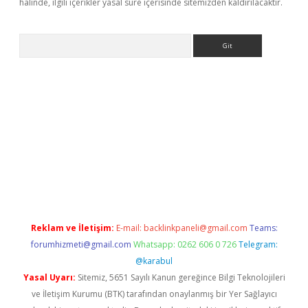
halinde, ilgili içerikler yasal süre içerisinde sitemizden kaldırılacaktır.
Arama
s://elexbetgiris.org/
betbox
betexper bahis
Reklam ve İletişim:
E-mail:
backlinkpaneli@gmail.com
Teams:
forumhizmeti@gmail.com
Whatsapp: 0262 606 0 726
Telegram:
@karabul
Yasal Uyarı:
Sitemiz, 5651 Sayılı Kanun gereğince Bilgi Teknolojileri
ve İletişim Kurumu (BTK) tarafından onaylanmış bir Yer Sağlayıcı