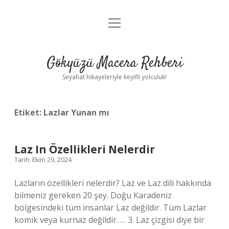
menüyü
Anasayfa
aç
Gizlilik Politikası
Gökyüzü Macera Rehberi
Yasal Uyarı
Seyahat hikayeleriyle keyifli yolculuk!
Hakkımızda
Etiket:
Lazlar Yunan mı
Laz In Özellikleri Nelerdir
Tarih: Ekim 29, 2024
Lazların özellikleri nelerdir? Laz ve Laz dili hakkında
bilmeniz gereken 20 şey. Doğu Karadeniz
bölgesindeki tüm insanlar Laz değildir. Tüm Lazlar
komik veya kurnaz değildir. … 3. Laz çizgisi diye bir