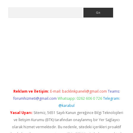
Arama
ps://elexbetgiris.org/
betbox
betexper bahis
Reklam ve İletişim:
E-mail:
backlinkpaneli@gmail.com
Teams:
forumhizmeti@gmail.com
Whatsapp: 0262 606 0 726
Telegram:
@karabul
Yasal Uyarı:
Sitemiz, 5651 Sayılı Kanun gereğince Bilgi Teknolojileri
ve İletişim Kurumu (BTK) tarafından onaylanmış bir Yer Sağlayıcı
olarak hizmet vermektedir. Bu nedenle, sitedeki içerikleri proaktif