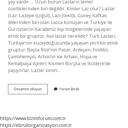
şey vardır. … Uzun burun Lazların temel
özelliklerinden biri değildir. Kimler Laz olur? Lazlar
(Laz: Lazepe (çoğul), Lazi (tekil)), Güney Kafkas
dillerinden biri olan Lazca konuşan ve Türkiye ile
Gürcistan’ın Karadeniz kıyı bölgelerinde yaşayan
etnik bir gruptur. Asıl lazlar nerelidir? Türk Lazları,
Türkiye’nin kuzeydoğusunda yaşayan yerli bir etnik
gruptur. Başta Rize’nin Pazar, Ardeşen, Fındıklı,
Çamlıhemşin, Artvin’in ise Arhavi, Hopa ve
Kemalpaşa ilçeleri; Kısmen Borçka ve İkizdere’de
yaşıyorlar. Lazlar kimin…
Laz
Devamını okuyun
Yorum Bırak
In
Özellikleri
Nelerdir
https://www.bizimforum.com.tr
https://ebruliorganizasyon.com.tr