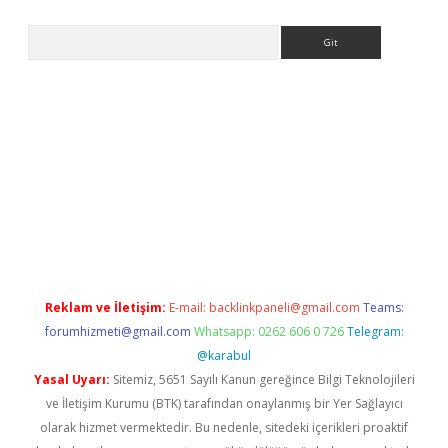
Arama
ps://elexbetgiris.org/
betbox
betexper bahis
Reklam ve İletişim:
E-mail:
backlinkpaneli@gmail.com
Teams:
forumhizmeti@gmail.com
Whatsapp: 0262 606 0 726
Telegram:
@karabul
Yasal Uyarı:
Sitemiz, 5651 Sayılı Kanun gereğince Bilgi Teknolojileri
ve İletişim Kurumu (BTK) tarafından onaylanmış bir Yer Sağlayıcı
olarak hizmet vermektedir. Bu nedenle, sitedeki içerikleri proaktif