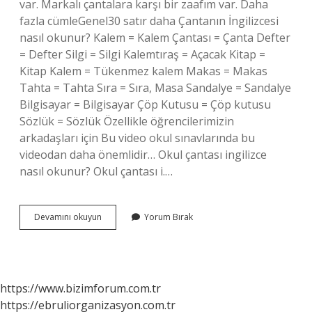
var. Markalı çantalara karşı bir zaafım var. Daha
fazla cümleGenel30 satır daha Çantanın İngilizcesi
nasıl okunur? Kalem = Kalem Çantası = Çanta Defter
= Defter Silgi = Silgi Kalemtıraş = Açacak Kitap =
Kitap Kalem = Tükenmez kalem Makas = Makas
Tahta = Tahta Sıra = Sıra, Masa Sandalye = Sandalye
Bilgisayar = Bilgisayar Çöp Kutusu = Çöp kutusu
Sözlük = Sözlük Özellikle öğrencilerimizin
arkadaşları için Bu video okul sınavlarında bu
videodan daha önemlidir… Okul çantası ingilizce
nasıl okunur? Okul çantası i.…
Çantanın
Devamını okuyun
Yorum Bırak
Ingilizce
Anlamı
Nedir
https://www.bizimforum.com.tr
https://ebruliorganizasyon.com.tr