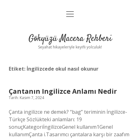
menüyü
Anasayfa
aç
Gizlilik Politikası
Gökyüzü Macera Rehberi
Yasal Uyarı
Seyahat hikayeleriyle keyifli yolculuk!
Hakkımızda
Etiket:
İngilizcede okul nasıl okunur
Çantanın Ingilizce Anlamı Nedir
Tarih: Kasım 7, 2024
Çanta ingilizce ne demek? “bag” teriminin İngilizce-
Türkçe Sözlükteki anlamları: 19
sonuçKategoriİngilizceGenel kullanım1Genel
kullanımÇanta i.Tasarımcı çantalara karşı bir zaafım