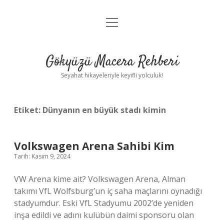
menüyü
Anasayfa
aç
Gizlilik Politikası
Gökyüzü Macera Rehberi
Yasal Uyarı
Seyahat hikayeleriyle keyifli yolculuk!
Hakkımızda
Etiket:
Dünyanın en büyük stadı kimin
Volkswagen Arena Sahibi Kim
Tarih: Kasım 9, 2024
VW Arena kime ait? Volkswagen Arena, Alman
takımı VfL Wolfsburg’un iç saha maçlarını oynadığı
stadyumdur. Eski VfL Stadyumu 2002’de yeniden
inşa edildi ve adını kulübün daimi sponsoru olan