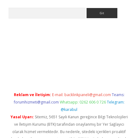
Arama
ps://elexbetgiris.org/
betbox
betexper bahis
Reklam ve İletişim:
E-mail:
backlinkpaneli@gmail.com
Teams:
forumhizmeti@gmail.com
Whatsapp: 0262 606 0 726
Telegram:
@karabul
Yasal Uyarı:
Sitemiz, 5651 Sayılı Kanun gereğince Bilgi Teknolojileri
ve İletişim Kurumu (BTK) tarafından onaylanmış bir Yer Sağlayıcı
olarak hizmet vermektedir. Bu nedenle, sitedeki içerikleri proaktif