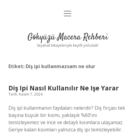
menüyü
Anasayfa
aç
Gizlilik Politikası
Gökyüzü Macera Rehberi
Yasal Uyarı
Seyahat hikayeleriyle keyifli yolculuk!
Hakkımızda
Etiket:
Diş ipi kullanmazsam ne olur
Diş Ipi Nasıl Kullanılır Ne Işe Yarar
Tarih: Kasım 7, 2024
Diş ipi kullanmanın faydaları nelerdir? Diş fırçası tek
başına büyük bir kısmı, yaklaşık %60’ını
temizleyemez ve ince ve detaylı kısımlara ulaşamaz.
Geriye kalan kısımları yalnızca diş ipi temizleyebilir.