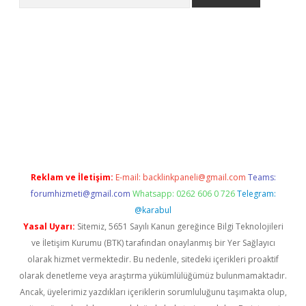
s://elexbetgiris.org/
betbox
betexper bahis
Reklam ve İletişim:
E-mail:
backlinkpaneli@gmail.com
Teams:
forumhizmeti@gmail.com
Whatsapp: 0262 606 0 726
Telegram:
@karabul
Yasal Uyarı:
Sitemiz, 5651 Sayılı Kanun gereğince Bilgi Teknolojileri
ve İletişim Kurumu (BTK) tarafından onaylanmış bir Yer Sağlayıcı
olarak hizmet vermektedir. Bu nedenle, sitedeki içerikleri proaktif
olarak denetleme veya araştırma yükümlülüğümüz bulunmamaktadır.
Ancak, üyelerimiz yazdıkları içeriklerin sorumluluğunu taşımakta olup,