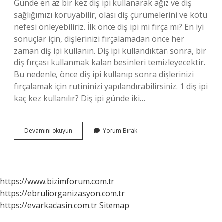
Günde en az bir kez diş ipi kullanarak ağız ve diş
sağlığımızı koruyabilir, olası diş çürümelerini ve kötü
nefesi önleyebiliriz. İlk önce diş ipi mi fırça mı? En iyi
sonuçlar için, dişlerinizi fırçalamadan önce her
zaman diş ipi kullanın. Diş ipi kullandıktan sonra, bir
diş fırçası kullanmak kalan besinleri temizleyecektir.
Bu nedenle, önce diş ipi kullanıp sonra dişlerinizi
fırçalamak için rutininizi yapılandırabilirsiniz. 1 diş ipi
kaç kez kullanılır? Diş ipi günde iki…
Diş
Devamını okuyun
Yorum Bırak
Ipi
Nasıl
Kullanılır
Ne
Işe
https://www.bizimforum.com.tr
Yarar
https://ebruliorganizasyon.com.tr
https://evarkadasin.com.tr
Sitemap