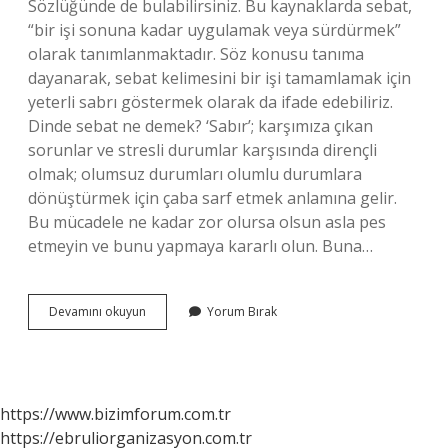
Sözlüğünde de bulabilirsiniz. Bu kaynaklarda sebat,
“bir işi sonuna kadar uygulamak veya sürdürmek”
olarak tanımlanmaktadır. Söz konusu tanıma
dayanarak, sebat kelimesini bir işi tamamlamak için
yeterli sabrı göstermek olarak da ifade edebiliriz.
Dinde sebat ne demek? ‘Sabır’; karşımıza çıkan
sorunlar ve stresli durumlar karşısında dirençli
olmak; olumsuz durumları olumlu durumlara
dönüştürmek için çaba sarf etmek anlamına gelir.
Bu mücadele ne kadar zor olursa olsun asla pes
etmeyin ve bunu yapmaya kararlı olun. Buna…
Sebati
Devamını okuyun
Yorum Bırak
Ne
Anlama
Gelir
https://www.bizimforum.com.tr
https://ebruliorganizasyon.com.tr