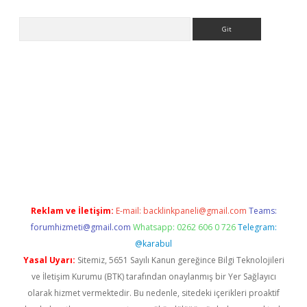
Arama
tps://elexbetgiris.org/
betbox
betexper bahis
Reklam ve İletişim:
E-mail:
backlinkpaneli@gmail.com
Teams:
forumhizmeti@gmail.com
Whatsapp: 0262 606 0 726
Telegram:
@karabul
Yasal Uyarı:
Sitemiz, 5651 Sayılı Kanun gereğince Bilgi Teknolojileri
ve İletişim Kurumu (BTK) tarafından onaylanmış bir Yer Sağlayıcı
olarak hizmet vermektedir. Bu nedenle, sitedeki içerikleri proaktif