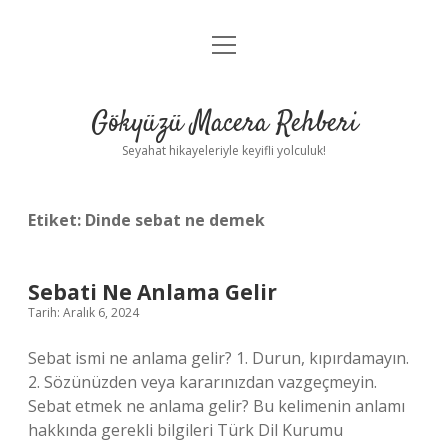
menüyü
Anasayfa
aç
Gizlilik Politikası
Gökyüzü Macera Rehberi
Yasal Uyarı
Seyahat hikayeleriyle keyifli yolculuk!
Hakkımızda
Etiket:
Dinde sebat ne demek
Sebati Ne Anlama Gelir
Tarih: Aralık 6, 2024
Sebat ismi ne anlama gelir? 1. Durun, kıpırdamayın.
2. Sözünüzden veya kararınızdan vazgeçmeyin.
Sebat etmek ne anlama gelir? Bu kelimenin anlamı
hakkında gerekli bilgileri Türk Dil Kurumu