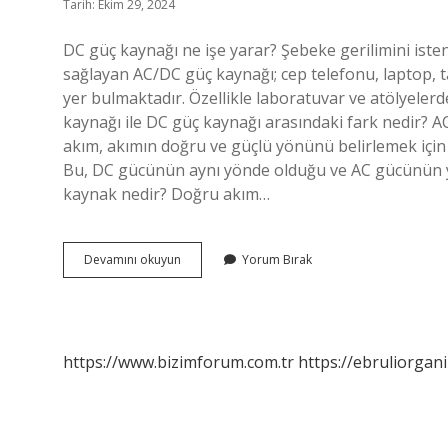
Tarih: Ekim 29, 2024
DC güç kaynağı ne işe yarar? Şebeke gerilimini ist
sağlayan AC/DC güç kaynağı; cep telefonu, laptop, ta
yer bulmaktadır. Özellikle laboratuvar ve atölyelerde
kaynağı ile DC güç kaynağı arasındaki fark nedir? AC
akım, akımın doğru ve güçlü yönünü belirlemek için k
Bu, DC gücünün aynı yönde olduğu ve AC gücünün yö
kaynak nedir? Doğru akım…
Dc
Devamını okuyun
Yorum Bırak
Güç
Kaynağı
Nedir
Ne
Işe
https://www.bizimforum.com.tr
https://ebruliorgan
Yarar