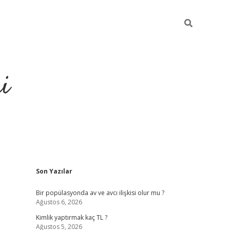
i
Sidebar
Son Yazılar
https://ele
Bir popülasyonda av ve avcı ilişkisi olur mu ?
Ağustos 6, 2026
Kimlik yaptırmak kaç TL ?
Ağustos 5, 2026