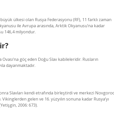
büyük ülkesi olan Rusya Federasyonu (RF), 11 farklı zaman
Okyanusu ile Avrupa arasında, Arktik Okyanusu’na kadar
su 146,4 milyondur.
ir?
a Ovası’na göç eden Doğu Slav kabileleridir. Rusların
yıla dayanmaktadır.
sonra Slavları kendi etrafında birleştirdi ve merkezi Novgoro
). Vikinglerden gelen ve 16. yüzyılın sonuna kadar Rusya’yı
Yetişgin, 2006: 673).