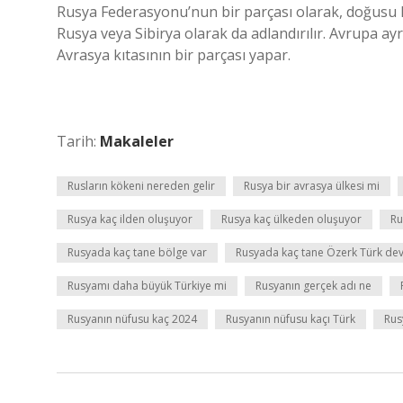
Rusya Federasyonu’nun bir parçası olarak, doğusu Ku
Rusya veya Sibirya olarak da adlandırılır. Avrupa ayr
Avrasya kıtasının bir parçası yapar.
Tarih:
Makaleler
Rusların kökeni nereden gelir
Rusya bir avrasya ülkesi mi
Rusya kaç ilden oluşuyor
Rusya kaç ülkeden oluşuyor
Ru
Rusyada kaç tane bölge var
Rusyada kaç tane Özerk Türk devl
Rusyamı daha büyük Türkiye mi
Rusyanın gerçek adı ne
Rusyanın nüfusu kaç 2024
Rusyanın nüfusu kaçı Türk
Rus