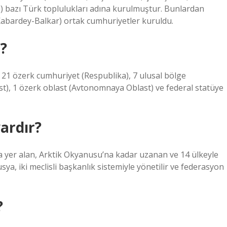
i) bazı Türk toplulukları adına kurulmuştur. Bunlardan
 Kabardey-Balkar) ortak cumhuriyetler kuruldu.
?
 21 özerk cumhuriyet (Respublika), 7 ulusal bölge
ast), 1 özerk oblast (Avtonomnaya Oblast) ve federal statüye
vardır?
a yer alan, Arktik Okyanusu’na kadar uzanan ve 14 ülkeyle
ya, iki meclisli başkanlık sistemiyle yönetilir ve federasyon
?