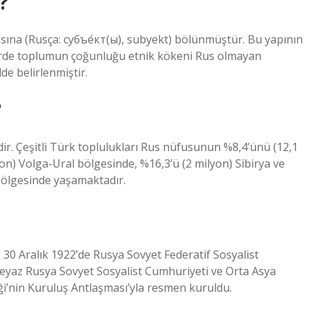
?
ısına (Rusça: субъе́кт(ы), subyekt) bölünmüştür. Bu yapının
erde toplumun çoğunluğu etnik kökeni Rus olmayan
de belirlenmiştir.
?
ir. Çeşitli Türk toplulukları Rus nüfusunun %8,4’ünü (12,1
on) Volga-Ural bölgesinde, %16,3’ü (2 milyon) Sibirya ve
bölgesinde yaşamaktadır.
), 30 Aralık 1922’de Rusya Sovyet Federatif Sosyalist
eyaz Rusya Sovyet Sosyalist Cumhuriyeti ve Orta Asya
ği’nin Kuruluş Antlaşması’yla resmen kuruldu.