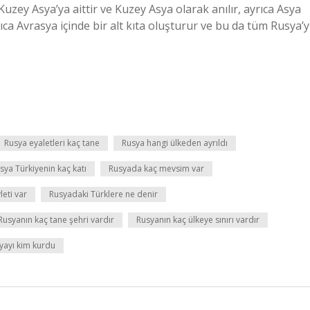
zey Asya’ya aittir ve Kuzey Asya olarak anılır, ayrıca Asya
ıca Avrasya içinde bir alt kıta oluşturur ve bu da tüm Rusya’y
Rusya eyaletleri kaç tane
Rusya hangi ülkeden ayrıldı
sya Türkiyenin kaç katı
Rusyada kaç mevsim var
eti var
Rusyadaki Türklere ne denir
Rusyanın kaç tane şehri vardır
Rusyanın kaç ülkeye sınırı vardır
yayı kim kurdu