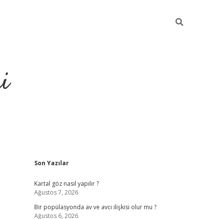
i
Sidebar
Son Yazılar
https://elexbetgiris
Kartal göz nasıl yapılır ?
Ağustos 7, 2026
Bir popülasyonda av ve avcı ilişkisi olur mu ?
Ağustos 6, 2026