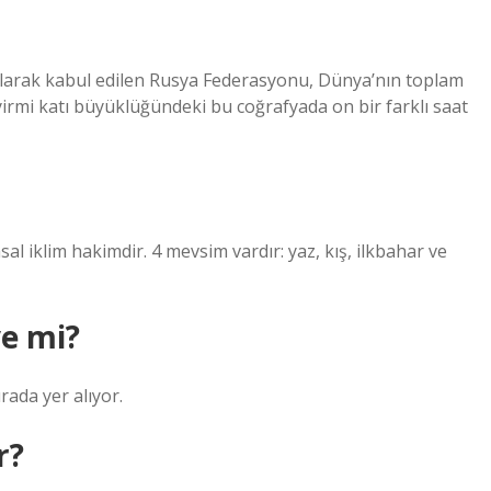
arak kabul edilen Rusya Federasyonu, Dünya’nın toplam
yirmi katı büyüklüğündeki bu coğrafyada on bir farklı saat
al iklim hakimdir. 4 mevsim vardır: yaz, kış, ilkbahar ve
e mi?
rada yer alıyor.
r?