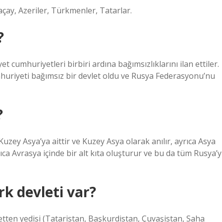
çay, Azeriler, Türkmenler, Tatarlar.
?
et cumhuriyetleri birbiri ardına bağımsızlıklarını ilan ettiler.
mhuriyeti bağımsız bir devlet oldu ve Rusya Federasyonu’nu
?
zey Asya’ya aittir ve Kuzey Asya olarak anılır, ayrıca Asya
ıca Avrasya içinde bir alt kıta oluşturur ve bu da tüm Rusya’y
k devleti var?
tten yedisi (Tataristan, Başkurdistan, Çuvaşistan, Saha