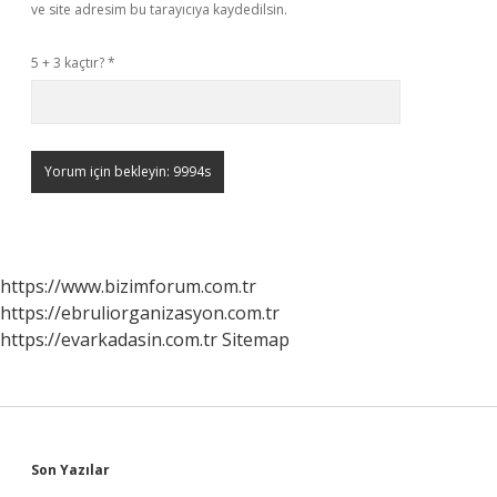
ve site adresim bu tarayıcıya kaydedilsin.
5 + 3 kaçtır?
*
https://www.bizimforum.com.tr
https://ebruliorganizasyon.com.tr
https://evarkadasin.com.tr
Sitemap
Sidebar
Son Yazılar