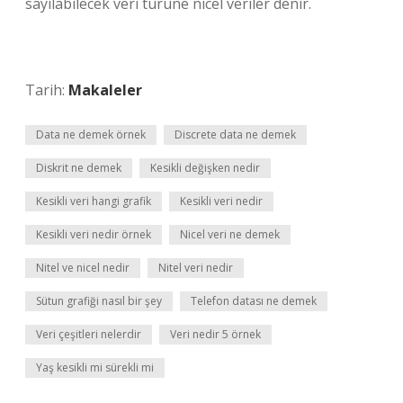
sayılabilecek veri türüne nicel veriler denir.
Tarih:
Makaleler
Data ne demek örnek
Discrete data ne demek
Diskrit ne demek
Kesikli değişken nedir
Kesikli veri hangi grafik
Kesikli veri nedir
Kesikli veri nedir örnek
Nicel veri ne demek
Nitel ve nicel nedir
Nitel veri nedir
Sütun grafiği nasıl bir şey
Telefon datası ne demek
Veri çeşitleri nelerdir
Veri nedir 5 örnek
Yaş kesikli mi sürekli mi