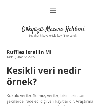
menüyü
Anasayfa
aç
Gizlilik Politikası
Gökyüzü Macera Rehberi
Yasal Uyarı
Seyahat hikayeleriyle keyifli yolculuk!
Hakkımızda
Ruffles Israilin Mi
Tarih: Şubat 22, 2025
Kesikli veri nedir
örnek?
Kokulu veriler: Solmuş veriler, birimlerin tam
şekillerde ifade edildiği veri kayıtlarıdır. Araştırma