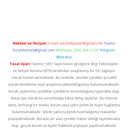
betgiris.org/
betbox
betexper bahis
Reklam ve İletişim:
E-mail:
backlinkpaneli@gmail.com
Teams:
forumhizmeti@gmail.com
Whatsapp: 0262 606 0 726
Telegram:
@karabul
Yasal Uyarı:
Sitemiz, 5651 Sayılı Kanun gereğince Bilgi Teknolojileri
ve İletişim Kurumu (BTK) tarafından onaylanmış bir Yer Sağlayıcı
olarak hizmet vermektedir. Bu nedenle, sitedeki içerikleri proaktif
olarak denetleme veya araştırma yükümlülüğümüz bulunmamaktadır.
Ancak, üyelerimiz yazdıkları içeriklerin sorumluluğunu taşımakta olup,
siteye üye olarak bu sorumluluğu kabul etmiş sayılırlar. Bu internet
sitesi, herhangi bir marka, kurum veya şahıs şirketi ile hiçbir bağlantısı
bulunmamaktadır. Sitede yalnızca kendi hazırladığımız makaleler
paylaşılmaktadır. Burada yer alan içerikler haber niteliği taşımamakta
olup, gerçek kurum ve kişiler hakkında paylaşım yapılmamaktadır.