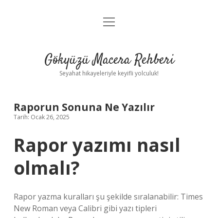
menüyü
Anasayfa
aç
Gizlilik Politikası
Gökyüzü Macera Rehberi
Yasal Uyarı
Seyahat hikayeleriyle keyifli yolculuk!
Hakkımızda
Raporun Sonuna Ne Yazılır
Tarih: Ocak 26, 2025
Rapor yazımı nasıl
olmalı?
Rapor yazma kuralları şu şekilde sıralanabilir: Times
New Roman veya Calibri gibi yazı tipleri