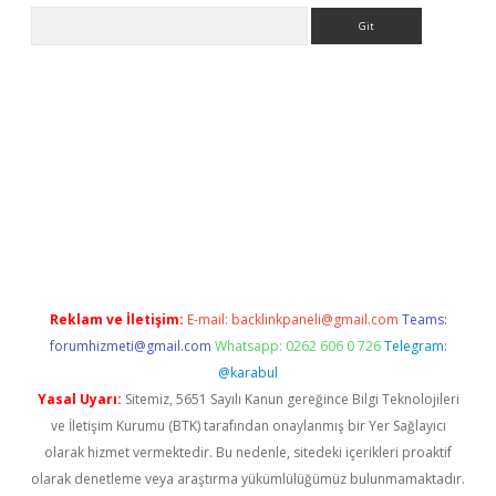
Arama
iris.org/
betbox
betexper bahis
Reklam ve İletişim:
E-mail:
backlinkpaneli@gmail.com
Teams:
forumhizmeti@gmail.com
Whatsapp: 0262 606 0 726
Telegram:
@karabul
Yasal Uyarı:
Sitemiz, 5651 Sayılı Kanun gereğince Bilgi Teknolojileri
ve İletişim Kurumu (BTK) tarafından onaylanmış bir Yer Sağlayıcı
olarak hizmet vermektedir. Bu nedenle, sitedeki içerikleri proaktif
olarak denetleme veya araştırma yükümlülüğümüz bulunmamaktadır.