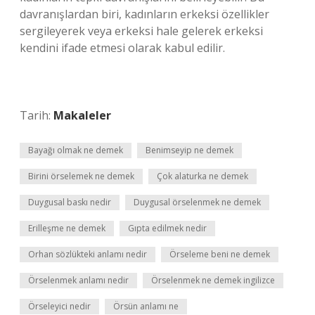
davranışlardan biri, kadınların erkeksi özellikler
sergileyerek veya erkeksi hale gelerek erkeksi
kendini ifade etmesi olarak kabul edilir.
Tarih:
Makaleler
Bayağı olmak ne demek
Benimseyip ne demek
Birini örselemek ne demek
Çok alaturka ne demek
Duygusal baskı nedir
Duygusal örselenmek ne demek
Erilleşme ne demek
Gıpta edilmek nedir
Orhan sözlükteki anlamı nedir
Örseleme beni ne demek
Örselenmek anlamı nedir
Örselenmek ne demek ingilizce
Örseleyici nedir
Örsün anlamı ne