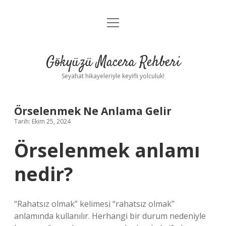
menüyü
Anasayfa
aç
Gizlilik Politikası
Gökyüzü Macera Rehberi
Yasal Uyarı
Seyahat hikayeleriyle keyifli yolculuk!
Hakkımızda
Örselenmek Ne Anlama Gelir
Tarih: Ekim 25, 2024
Örselenmek anlamı
nedir?
“Rahatsız olmak” kelimesi “rahatsız olmak”
anlamında kullanılır. Herhangi bir durum nedeniyle