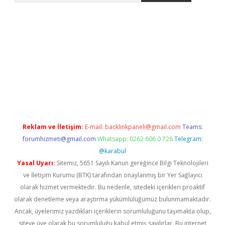
tgiris.org/
betbox
betexper bahis
Reklam ve İletişim:
E-mail:
backlinkpaneli@gmail.com
Teams:
forumhizmeti@gmail.com
Whatsapp: 0262 606 0 726
Telegram:
@karabul
Yasal Uyarı:
Sitemiz, 5651 Sayılı Kanun gereğince Bilgi Teknolojileri
ve İletişim Kurumu (BTK) tarafından onaylanmış bir Yer Sağlayıcı
olarak hizmet vermektedir. Bu nedenle, sitedeki içerikleri proaktif
olarak denetleme veya araştırma yükümlülüğümüz bulunmamaktadır.
Ancak, üyelerimiz yazdıkları içeriklerin sorumluluğunu taşımakta olup,
siteye üye olarak bu sorumluluğu kabul etmiş sayılırlar. Bu internet