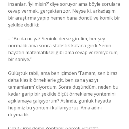
insanlar, ‘İyi misin?’ diye soruyor ama böyle sorulara
cevap vermek, gerçekten zor. Neyse ki, arkadaşım
bir araştırma yapıp hemen bana döndü ve komik bir
şekilde dedi ki:
– “Bu da ne ya? Seninle derse girelim, her şey
normaldi ama sonra statistik kafana girdi. Senin
hayatın matematiksel gibi ama cevap veremiyorum,
bir saniye.”
Gülüştük tabii, ama ben içimden ‘Tamam, sen biraz
daha klasik örneklerle git, ben sana yazıyı
tamamlarım’ diyordum. Sonra düşündüm, neden bu
kadar garip bir şekilde ölçüt örnekleme yöntemini
açıklamaya çalışıyorum? Aslında, günlük hayatta
hepimiz bu yöntemi kullanıyoruz. Ama adını
duymadık.
Ölçüt Örnekleme Yöntemi: Gerçek Hayatta