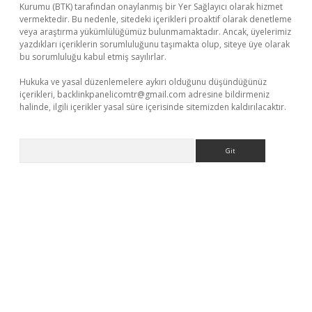
Kurumu (BTK) tarafından onaylanmış bir Yer Sağlayıcı olarak hizmet
vermektedir. Bu nedenle, sitedeki içerikleri proaktif olarak denetleme
veya araştırma yükümlülüğümüz bulunmamaktadır. Ancak, üyelerimiz
yazdıkları içeriklerin sorumluluğunu taşımakta olup, siteye üye olarak
bu sorumluluğu kabul etmiş sayılırlar.
Hukuka ve yasal düzenlemelere aykırı olduğunu düşündüğünüz
içerikleri,
backlinkpanelicomtr@gmail.com
adresine bildirmeniz
halinde, ilgili içerikler yasal süre içerisinde sitemizden kaldırılacaktır.
Arama
tgiris.org/
betbox
betexper bahis