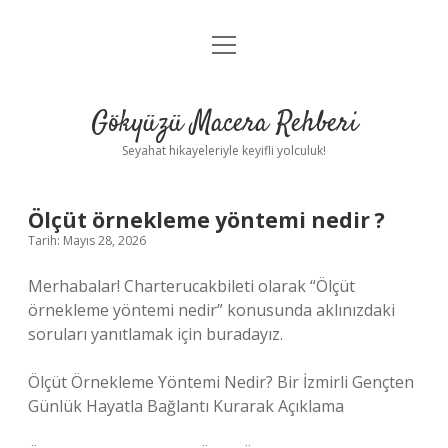
menüyü
Anasayfa
aç
Gizlilik Politikası
Gökyüzü Macera Rehberi
Yasal Uyarı
Seyahat hikayeleriyle keyifli yolculuk!
Hakkımızda
Ölçüt örnekleme yöntemi nedir ?
Tarih: Mayıs 28, 2026
Merhabalar! Charterucakbileti olarak “Ölçüt
örnekleme yöntemi nedir” konusunda aklınızdaki
soruları yanıtlamak için buradayız.
Ölçüt Örnekleme Yöntemi Nedir? Bir İzmirli Gençten
Günlük Hayatla Bağlantı Kurarak Açıklama