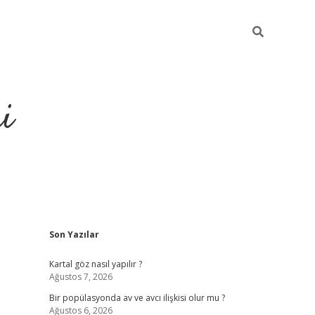
i
Sidebar
Son Yazılar
https://elexbetgiris.
Kartal göz nasıl yapılır ?
Ağustos 7, 2026
Bir popülasyonda av ve avcı ilişkisi olur mu ?
Ağustos 6, 2026