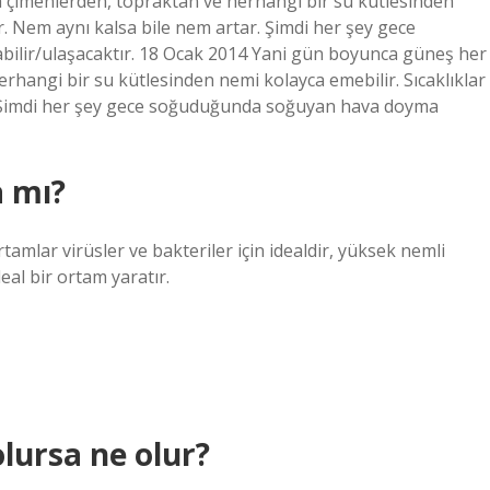
a çimenlerden, topraktan ve herhangi bir su kütlesinden
r. Nem aynı kalsa bile nem artar. Şimdi her şey gece
lir/ulaşacaktır. 18 Ocak 2014 Yani gün boyunca güneş her
herhangi bir su kütlesinden nemi kolayca emebilir. Sıcaklıklar
r. Şimdi her şey gece soğuduğunda soğuyan hava doyma
a mı?
tamlar virüsler ve bakteriler için idealdir, yüksek nemli
eal bir ortam yaratır.
ursa ne olur?