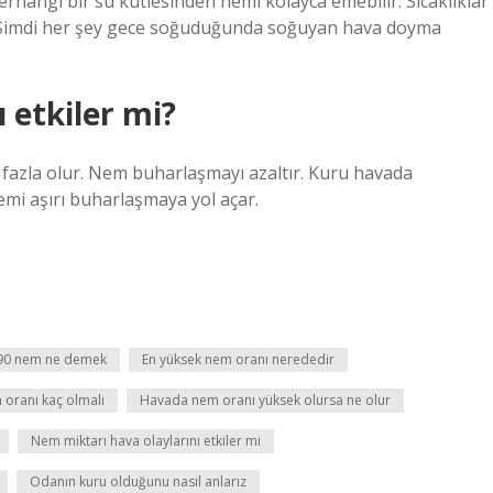
herhangi bir su kütlesinden nemi kolayca emebilir. Sıcaklıklar
r. Şimdi her şey gece soğuduğunda soğuyan hava doyma
 etkiler mi?
fazla olur. Nem buharlaşmayı azaltır. Kuru havada
mi aşırı buharlaşmaya yol açar.
90 nem ne demek
En yüksek nem oranı nerededir
oranı kaç olmalı
Havada nem oranı yüksek olursa ne olur
Nem miktarı hava olaylarını etkiler mi
Odanın kuru olduğunu nasıl anlarız