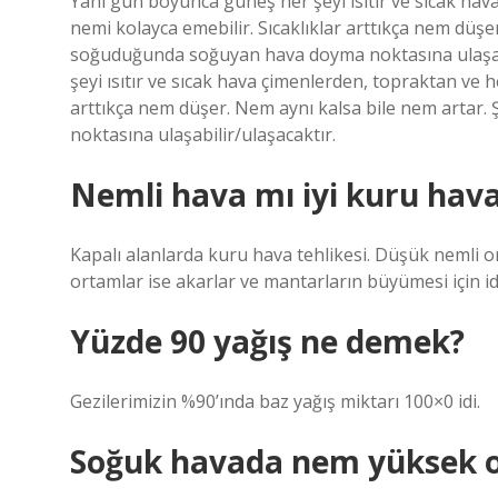
Yani gün boyunca güneş her şeyi ısıtır ve sıcak hav
nemi kolayca emebilir. Sıcaklıklar arttıkça nem düşe
soğuduğunda soğuyan hava doyma noktasına ulaşabi
şeyi ısıtır ve sıcak hava çimenlerden, topraktan ve 
arttıkça nem düşer. Nem aynı kalsa bile nem arta
noktasına ulaşabilir/ulaşacaktır.
Nemli hava mı iyi kuru hav
Kapalı alanlarda kuru hava tehlikesi. Düşük nemli or
ortamlar ise akarlar ve mantarların büyümesi için id
Yüzde 90 yağış ne demek?
Gezilerimizin %90’ında baz yağış miktarı 100×0 idi.
Soğuk havada nem yüksek ol