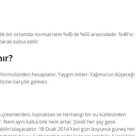
lik bir ortamda normal nem %40 ile %60 arasındadır. %40’ın
arak kabul edilir.
nır?
ı formülünden hesaplanır. Yaygın mitler: Yağmurun düşeceği
sine karşılık gelmez.
a çimenlerden, topraktan ve herhangi bir su kütlesinden
r. Nem aynı kalsa bile nem artar. Şimdi her şey gece
lir/ulaşacaktır. 18 Ocak 2014 Yani gün boyunca güneş her