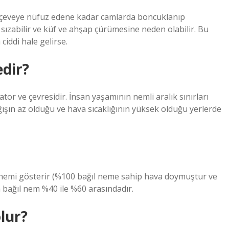
rçeveye nüfuz edene kadar camlarda boncuklanıp
 sızabilir ve küf ve ahşap çürümesine neden olabilir. Bu
ciddi hale gelirse.
dir?
r ve çevresidir. İnsan yaşamının nemli aralık sınırları
Yağışın az olduğu ve hava sıcaklığının yüksek olduğu yerlerde
l nemi gösterir (%100 bağıl neme sahip hava doymuştur ve
 bağıl nem %40 ile %60 arasındadır.
lur?