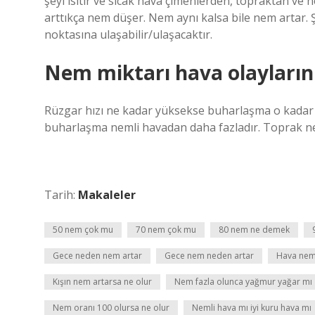
şeyi ısıtır ve sıcak hava çimenlerden, topraktan ve 
arttıkça nem düşer. Nem aynı kalsa bile nem arta
noktasına ulaşabilir/ulaşacaktır.
Nem miktarı hava olaylarını
Rüzgar hızı ne kadar yüksekse buharlaşma o kadar 
buharlaşma nemli havadan daha fazladır. Toprak ne
Tarih:
Makaleler
50 nem çok mu
70 nem çok mu
80 nem ne demek
Gece neden nem artar
Gece nem neden artar
Hava nem 
Kışın nem artarsa ne olur
Nem fazla olunca yağmur yağar mı
Nem oranı 100 olursa ne olur
Nemli hava mı iyi kuru hava mı