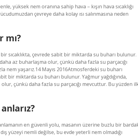
denle, yüksek nem oranına sahip hava – kışın hava sıcaklığı
 vücudumuzdan çevreye daha kolay ısı salınmasına neden
r mı?
bir sıcaklıkta, çevrede sabit bir miktarda su buharı bulunur.
 daha az buharlaşma olur, çünkü daha fazla su parçacığı
zla nem yaşarız.14 Mayıs 2016Atmosferdeki su buharı
 sabit bir miktarda su buharı bulunur. Yağmur yağdığında,
olur, çünkü daha fazla su parçacığı mevcuttur. Bu yüzden il
anlarız?
 anlamanın en güvenli yolu, masanın üzerine buzlu bir barda
ış yüzeyi nemli değilse, bu evde yeterli nem olmadığı