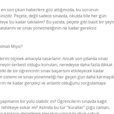
 en son çıkan haberlere göz attığınızda, bu sorunun
sinizdir. Peçete, değil sadece sınavda, okulda bile her gün
eye bu kadar takılalım? Bu yazıda, peçete gibi basit bir şeyi
atalarını ve sınav yönetmeliğinin ne kadar gereksiz
lmalı Mıyız?
ilerini ölçmek amacıyla tasarlanır. Ancak son yıllarda sınav
 neyin serbest olduğu konuları, neredeyse daha fazla dikkat
lki de bir öğrencinin sınav başarısını etkileyecek kadar
im sistemi ve sınav yönetmeliği her geçen gün daha karmaşık
ların ne kadar gerçekçi ve anlamlı olduğunu sorgulamaya
yapmanın bir yolu olabilir mi? Öğrencilerin sınavda kağıt
ni tehlikeye sokar mı? Aslında bu tür “kurallar” çoğu zaman,
de tutanların denetleme merakını yansıtan abuk sabuk