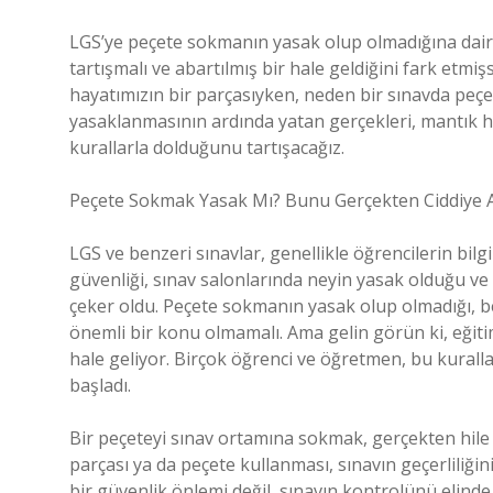
LGS’ye peçete sokmanın yasak olup olmadığına dair
tartışmalı ve abartılmış bir hale geldiğini fark etmiş
hayatımızın bir parçasıyken, neden bir sınavda peçet
yasaklanmasının ardında yatan gerçekleri, mantık h
kurallarla dolduğunu tartışacağız.
Peçete Sokmak Yasak Mı? Bunu Gerçekten Ciddiye A
LGS ve benzeri sınavlar, genellikle öğrencilerin bilg
güvenliği, sınav salonlarında neyin yasak olduğu ve
çeker oldu. Peçete sokmanın yasak olup olmadığı, be
önemli bir konu olmamalı. Ama gelin görün ki, eğit
hale geliyor. Birçok öğrenci ve öğretmen, bu kural
başladı.
Bir peçeteyi sınav ortamına sokmak, gerçekten hile 
parçası ya da peçete kullanması, sınavın geçerliliği
bir güvenlik önlemi değil, sınavın kontrolünü elin