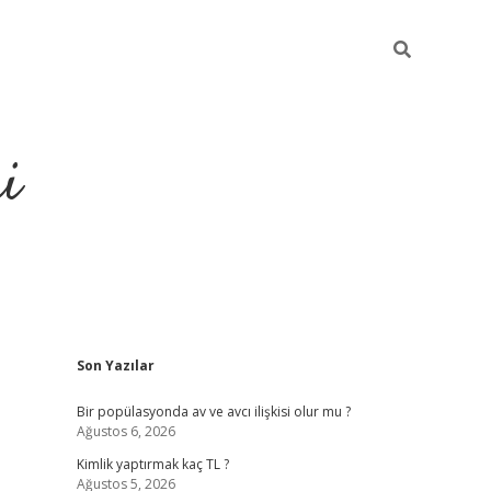
i
Sidebar
Son Yazılar
https://elexbet
Bir popülasyonda av ve avcı ilişkisi olur mu ?
Ağustos 6, 2026
Kimlik yaptırmak kaç TL ?
Ağustos 5, 2026