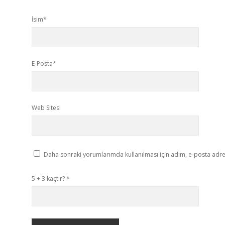
İsim*
E-Posta*
Web Sitesi
Daha sonraki yorumlarımda kullanılması için adım, e-posta adres
5 + 3 kaçtır?
*