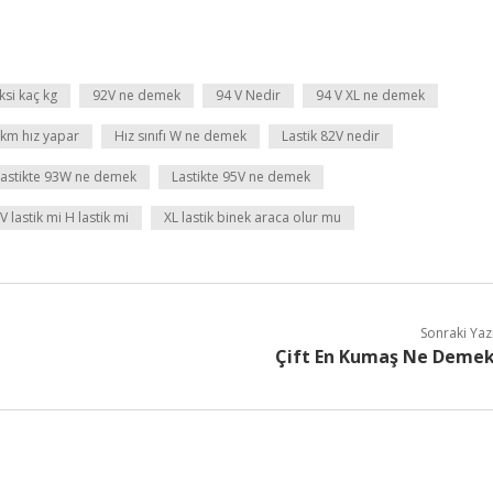
ksi kaç kg
92V ne demek
94 V Nedir
94 V XL ne demek
 km hız yapar
Hız sınıfı W ne demek
Lastik 82V nedir
Lastikte 93W ne demek
Lastikte 95V ne demek
V lastik mi H lastik mi
XL lastik binek araca olur mu
Sonraki Yaz
Çift En Kumaş Ne Deme