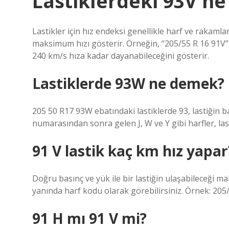
Lastiklerdeki 93V n
Lastikler için hız endeksi genellikle harf ve rakamla
maksimum hızı gösterir. Örneğin, “205/55 R 16 91V” t
240 km/s hıza kadar dayanabileceğini gösterir.
Lastiklerde 93W ne demek?
205 50 R17 93W ebatındaki lastiklerde 93, lastiğin b
numarasından sonra gelen J, W ve Y gibi harfler, last
91 V lastik kaç km hız yapar
Doğru basınç ve yük ile bir lastiğin ulaşabileceği ma
yanında harf kodu olarak görebilirsiniz. Örnek: 205/
91 H mı 91 V mi?