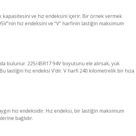
k kapasitesini ve hız endeksini içerir. Bir örnek vermek
95V”nin hız endeksini ve “V” harfinin lastiğin maksimum
rında bulunur. 225/45R17 94V boyutunu ele alırsak, yük
 lastiğin hız endeksi V’dir. V harfi 240 kilometrelik bir hıza
 yaygın hız endeksidir. Hız endeksi, bir lastiğin maksimum
lerine bağlıdır.