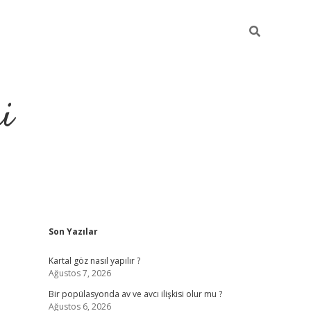
i
Sidebar
Son Yazılar
https://elexbetgiris
Kartal göz nasıl yapılır ?
Ağustos 7, 2026
Bir popülasyonda av ve avcı ilişkisi olur mu ?
Ağustos 6, 2026