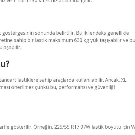
hız ve T harfi 190 km/s hız anlamına gelir.
 göstergesinin sonunda belirtilir. Bu iki endeks genellikle
şaretine sahip bir lastik maksimum 630 kg yük taşıyabilir ve b
laşabilir.
mu?
standart lastiklere sahip araçlarda kullanılabilir. Ancak, XL
ılması önerilmez çünkü bu, performansı ve güvenliği
rfle gösterilir. Örneğin, 225/55 R17 97W lastik boyutu için 