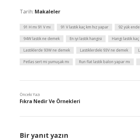
Tarih:
Makaleler
91 H mı 91 V mi
91 V lastik kaç km hız yapar
92 yük ende
94W lastik ne demek
En iyi lastik hangisi
Hangi lastik kaç
Lastiklerde 93W ne demek
Lastiklerdeki 93V ne demek
Petlas sert mi yumuşak mı
Run flat lastik balon yapar mı
Önceki Yazı
Fıkra Nedir Ve Örnekleri
Bir yanıt yazın