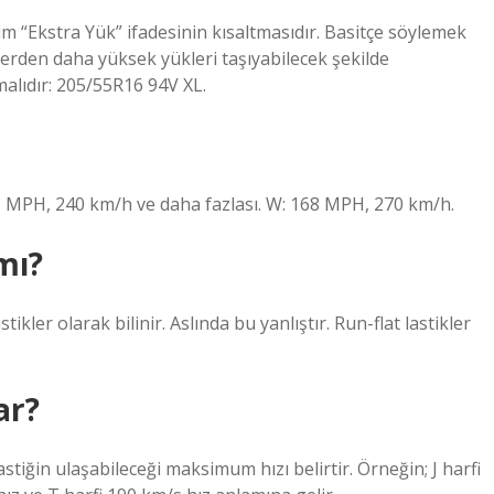
erim “Ekstra Yük” ifadesinin kısaltmasıdır. Basitçe söylemek
klerden daha yüksek yükleri taşıyabilecek şekilde
malıdır: 205/55R16 94V XL.
9 MPH, 240 km/h ve daha fazlası. W: 168 MPH, 270 km/h.
mı?
ikler olarak bilinir. Aslında bu yanlıştır. Run-flat lastikler
ar?
astiğin ulaşabileceği maksimum hızı belirtir. Örneğin; J harfi