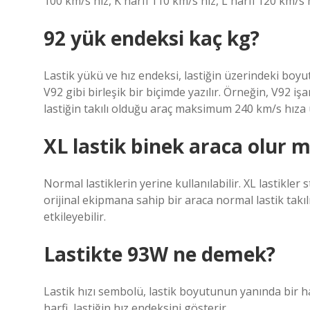
100 km/s hız, K harfi 110 km/s hız, L harfi 120 km/s 
92 yük endeksi kaç kg?
Lastik yükü ve hız endeksi, lastiğin üzerindeki boyut
V92 gibi birleşik bir biçimde yazılır. Örneğin, V92 i
lastiğin takılı olduğu araç maksimum 240 km/s hıza u
XL lastik binek araca olur 
Normal lastiklerin yerine kullanılabilir. XL lastikler 
orijinal ekipmana sahip bir araca normal lastik tak
etkileyebilir.
Lastikte 93W ne demek?
Lastik hızı sembolü, lastik boyutunun yanında bir ha
harfi, lastiğin hız endeksini gösterir.