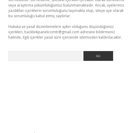
veya araştırma yükümlülüğümüz bulunmamaktadır. Ancak, üyelerimiz
yazdıkları içeriklerin sorumluluğunu taşımakta olup, siteye üye olarak
bu sorumluluğu kabul etmiş sayılırlar.
Hukuka ve yasal düzenlemelere aykırı olduğunu düşündüğünüz
içerikleri,
backlinkpanelicomtr@gmail.com
adresine bildirmeniz
halinde, ilgili içerikler yasal süre içerisinde sitemizden kaldırılacaktır.
Arama
iris.org/
betbox
betexper bahis