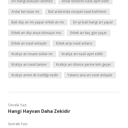
Arı hangi kokuları sevmez
Arılar birbirini nasıl ayırt eder
Arılar kin tutar mı
Bal arılarında cinsiyet nasıl belirlenir
Balı dişi arı mı yapar erkek arı mı
En iyi balı hangi arı yapar
Erkek arı dişi arıya dönüşür mü
Erkek arı kaç gün yaşar
Erkek arı nasıl anlaşılır
Erkek arıyı nasıl anlarız
Kraliçe arı insanı sokar mı
Kraliçe arı nasıl ayırt edilir
Kraliçe arı nasıl tanınır
Kraliçe arı ölünce yerine kim geçer
Kraliçe arının iki özelliği nedir
Yalancı ana arı nasıl anlaşılır
Önceki Yazı
Hangi Hayvan Daha Zekidir
Sonraki Yazı