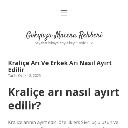
menüyü
Anasayfa
aç
Gizlilik Politikası
Gökyüzü Macera Rehberi
Yasal Uyarı
Seyahat hikayeleriyle keyifli yolculuk!
Hakkımızda
Kraliçe Arı Ve Erkek Arı Nasıl Ayırt
Edilir
Tarih: Ocak 18, 2025
Kraliçe arı nasıl ayırt
edilir?
Kraliçe arının ayırt edici özellikleri: Sivri uçlu uzun ve