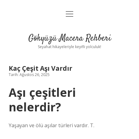
menüyü
Anasayfa
aç
Gizlilik Politikası
Gökyüzü Macera Rehberi
Yasal Uyarı
Seyahat hikayeleriyle keyifli yolculuk!
Hakkımızda
Kaç Çeşit Aşı Vardır
Tarih: Ağustos 26, 2025
Aşı çeşitleri
nelerdir?
Yaşayan ve ölü aşılar türleri vardır. T.