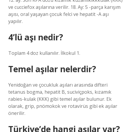
12. ay: Son KPA dozu kızamık kuzamikikkkülak (KKK)
ve cucciefox aşılarına verilir. 18. Ay: 5 -parça karışım
aşısı, oral yaşayan çocuk felci ve hepatit -A aşı
yapılır.
4’lü aşı nedir?
Toplam 4 doz kullanılır. İlkokul 1.
Temel aşılar nelerdir?
Yenidoğan ve çocukluk aşıları arasında difteri
tetanus bogma, hepatit B, suciviçpoks, kızamık
rabies-kulak (KKK) gibi temel aşılar bulunur. Ek
olarak, grip, pnömokok ve rotavirüs gibi ek aşılar
önerilir.
Türkiye’de hangi aşılar var?