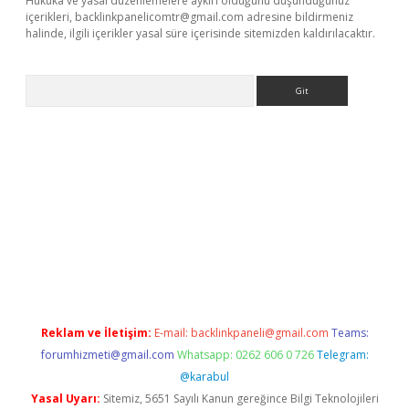
Hukuka ve yasal düzenlemelere aykırı olduğunu düşündüğünüz
içerikleri,
backlinkpanelicomtr@gmail.com
adresine bildirmeniz
halinde, ilgili içerikler yasal süre içerisinde sitemizden kaldırılacaktır.
Arama
iris.org/
betbox
betexper bahis
Reklam ve İletişim:
E-mail:
backlinkpaneli@gmail.com
Teams:
forumhizmeti@gmail.com
Whatsapp: 0262 606 0 726
Telegram:
@karabul
Yasal Uyarı:
Sitemiz, 5651 Sayılı Kanun gereğince Bilgi Teknolojileri