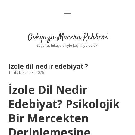
menüyü
Anasayfa
aç
Gizlilik Politikası
Gökyüzü Macera Rehberi
Yasal Uyarı
Seyahat hikayeleriyle keyifli yolculuk!
Hakkımızda
Izole dil nedir edebiyat ?
Tarih: Nisan 23, 2026
İzole Dil Nedir
Edebiyat? Psikolojik
Bir Mercekten
Derinlemesine