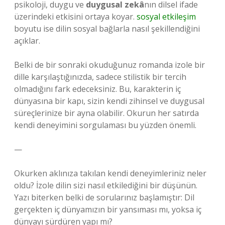
psikoloji, duygu ve
duygusal zekâ
nın dilsel ifade
üzerindeki etkisini ortaya koyar.
sosyal etkileşim
boyutu ise dilin sosyal bağlarla nasıl şekillendiğini
açıklar.
Belki de bir sonraki okuduğunuz romanda izole bir
dille karşılaştığınızda, sadece stilistik bir tercih
olmadığını fark edeceksiniz. Bu, karakterin iç
dünyasına bir kapı, sizin kendi zihinsel ve duygusal
süreçlerinize bir ayna olabilir. Okurun her satırda
kendi deneyimini sorgulaması bu yüzden önemli.
—
Okurken aklınıza takılan kendi deneyimleriniz neler
oldu? İzole dilin sizi nasıl etkilediğini bir düşünün.
Yazı biterken belki de sorularınız başlamıştır: Dil
gerçekten iç dünyamızın bir yansıması mı, yoksa iç
dünyayı sürdüren yapı mı?