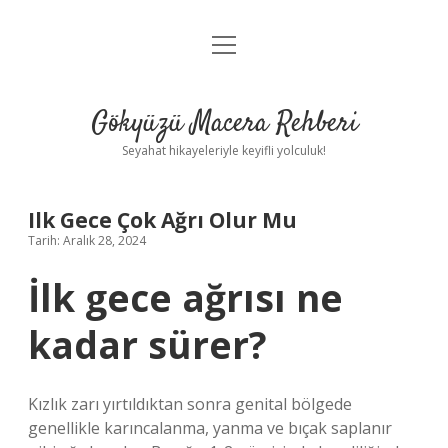
menüyü
Anasayfa
aç
Gizlilik Politikası
Gökyüzü Macera Rehberi
Yasal Uyarı
Seyahat hikayeleriyle keyifli yolculuk!
Hakkımızda
Ilk Gece Çok Ağrı Olur Mu
Tarih: Aralık 28, 2024
İlk gece ağrısı ne
kadar sürer?
Kızlık zarı yırtıldıktan sonra genital bölgede
genellikle karıncalanma, yanma ve bıçak saplanır