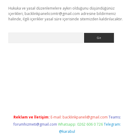
Hukuka ve yasal düzenlemelere aykırı olduğunu düşündüğünüz
içerikleri,
backlinkpanelicomtr@gmail.com
adresine bildirmeniz
halinde, ilgili içerikler yasal süre içerisinde sitemizden kaldırılacaktır.
Arama
giris.org/
betbox
betexper bahis
Reklam ve İletişim:
E-mail:
backlinkpaneli@gmail.com
Teams:
forumhizmeti@gmail.com
Whatsapp: 0262 606 0 726
Telegram:
@karabul