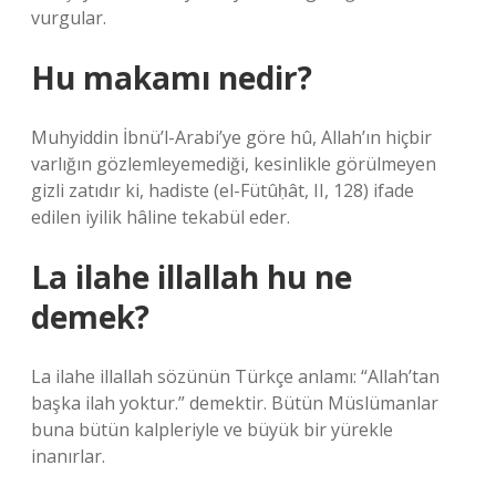
vurgular.
Hu makamı nedir?
Muhyiddin İbnü’l-Arabi’ye göre hû, Allah’ın hiçbir
varlığın gözlemleyemediği, kesinlikle görülmeyen
gizli zatıdır ki, hadiste (el-Fütûḥât, II, 128) ifade
edilen iyilik hâline tekabül eder.
La ilahe illallah hu ne
demek?
La ilahe illallah sözünün Türkçe anlamı: “Allah’tan
başka ilah yoktur.” demektir. Bütün Müslümanlar
buna bütün kalpleriyle ve büyük bir yürekle
inanırlar.