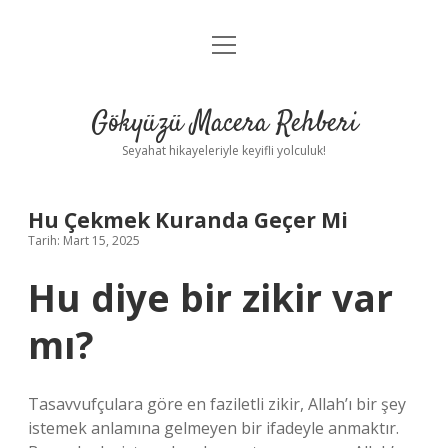
menüyü
Anasayfa
aç
Gizlilik Politikası
Gökyüzü Macera Rehberi
Yasal Uyarı
Seyahat hikayeleriyle keyifli yolculuk!
Hakkımızda
Hu Çekmek Kuranda Geçer Mi
Tarih: Mart 15, 2025
Hu diye bir zikir var
mı?
Tasavvufçulara göre en faziletli zikir, Allah’ı bir şey
istemek anlamına gelmeyen bir ifadeyle anmaktır.