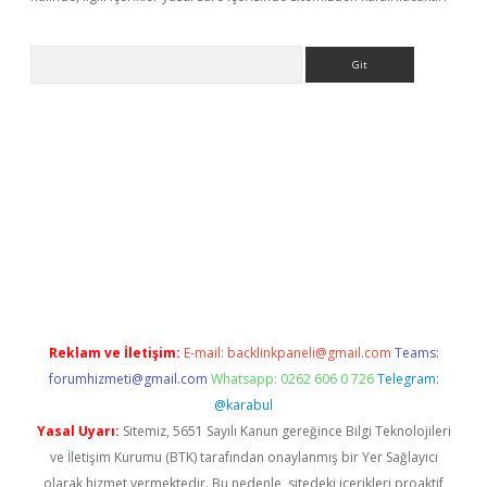
Arama
etgiris.org/
betbox
betexper bahis
Reklam ve İletişim:
E-mail:
backlinkpaneli@gmail.com
Teams:
forumhizmeti@gmail.com
Whatsapp: 0262 606 0 726
Telegram:
@karabul
Yasal Uyarı:
Sitemiz, 5651 Sayılı Kanun gereğince Bilgi Teknolojileri
ve İletişim Kurumu (BTK) tarafından onaylanmış bir Yer Sağlayıcı
olarak hizmet vermektedir. Bu nedenle, sitedeki içerikleri proaktif