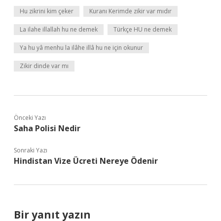
Hu zikrini kim çeker
Kuranı Kerimde zikir var mıdır
La ilahe illallah hu ne demek
Türkçe HU ne demek
Ya hu yâ menhu la ilâhe illâ hu ne için okunur
Zikir dinde var mı
Önceki Yazı
Saha Polisi Nedir
Sonraki Yazı
Hindistan Vize Ücreti Nereye Ödenir
Bir yanıt yazın