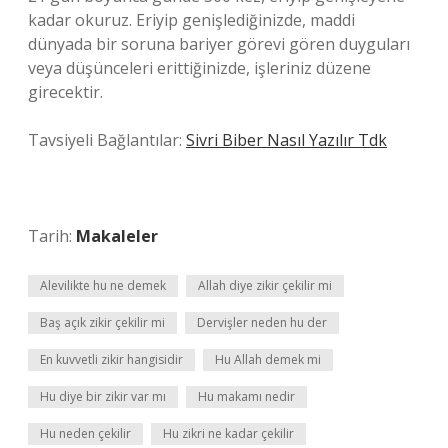
kadar okuruz. Eriyip genişlediğinizde, maddi
dünyada bir soruna bariyer görevi gören duyguları
veya düşünceleri erittiğinizde, işleriniz düzene
girecektir.
Tavsiyeli Bağlantılar:
Sivri Biber Nasıl Yazılır Tdk
Tarih:
Makaleler
Alevilikte hu ne demek
Allah diye zikir çekilir mi
Baş açık zikir çekilir mi
Dervişler neden hu der
En kuvvetli zikir hangisidir
Hu Allah demek mi
Hu diye bir zikir var mı
Hu makamı nedir
Hu neden çekilir
Hu zikri ne kadar çekilir