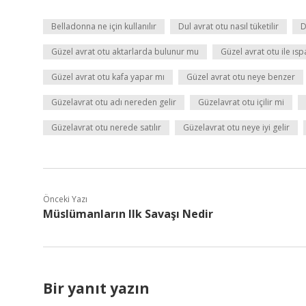
Belladonna ne için kullanılır
Dul avrat otu nasıl tüketilir
D
Güzel avrat otu aktarlarda bulunur mu
Güzel avrat otu ile ıspa
Güzel avrat otu kafa yapar mı
Güzel avrat otu neye benzer
Güzelavrat otu adı nereden gelir
Güzelavrat otu içilir mi
Güzelavrat otu nerede satılır
Güzelavrat otu neye iyi gelir
Önceki Yazı
Müslümanların Ilk Savaşı Nedir
Bir yanıt yazın