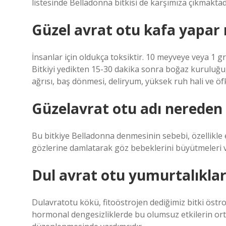
listesinde Belladonna bitkisi de karşımıza çıkmaktad
Güzel avrat otu kafa yapar
İnsanlar için oldukça toksiktir. 10 meyveye veya 1 g
Bitkiyi yedikten 15-30 dakika sonra boğaz kuruluğ
ağrısı, baş dönmesi, deliryum, yüksek ruh hali ve öf
Güzelavrat otu adı nereden 
Bu bitkiye Belladonna denmesinin sebebi, özellikle es
gözlerine damlatarak göz bebeklerini büyütmeleri v
Dul avrat otu yumurtalıklara
Dulavratotu kökü, fitoöstrojen dediğimiz bitki östroje
hormonal dengesizliklerde bu olumsuz etkilerin ort