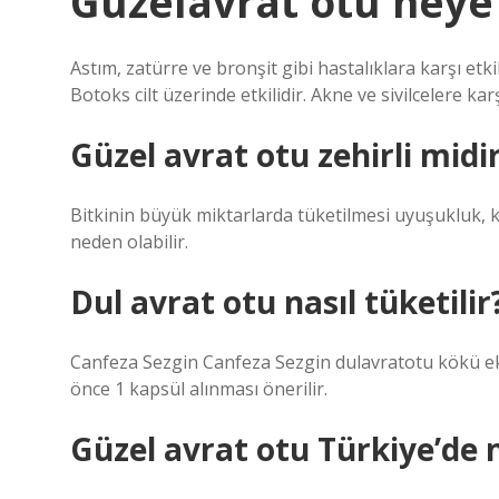
Güzelavrat otu neye i
Astım, zatürre ve bronşit gibi hastalıklara karşı etkil
Botoks cilt üzerinde etkilidir. Akne ve sivilcelere karşı
Güzel avrat otu zehirli midi
Bitkinin büyük miktarlarda tüketilmesi uyuşukluk, 
neden olabilir.
Dul avrat otu nasıl tüketilir
Canfeza Sezgin Canfeza Sezgin dulavratotu kökü eks
önce 1 kapsül alınması önerilir.
Güzel avrat otu Türkiye’de n