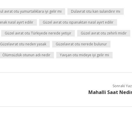
ul avrat otu yumurtalıklara iyi gelir mi
Dulavrat otu kan sulandırır mı
nak nasıl ayırt edilir
Güzel avrat otu ıspanaktan nasıl ayırt edilir
Güzel avrat otu Türkiyede nerede yetişir
Güzel avrat otu zehirli midir
Güzelavrat otu neden yasak
Güzelavrat otu nerede bulunur
Ölümsüzlük otunun adı nedir
Yavşan otu mideye iyi gelir mi
Sonraki Yaz
Mahalli Saat Nedi