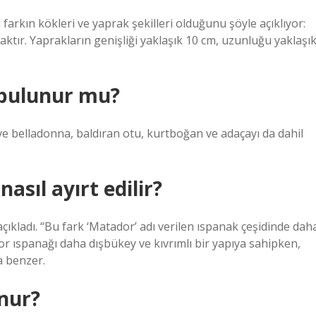
arkın kökleri ve yaprak şekilleri olduğunu şöyle açıklıyor:
aktır. Yaprakların genişliği yaklaşık 10 cm, uzunluğu yaklaşı
 bulunur mu?
 ve belladonna, baldıran otu, kurtboğan ve adaçayı da dahil
asıl ayırt edilir?
e açıkladı. “Bu fark ‘Matador’ adı verilen ıspanak çeşidinde dah
dor ıspanağı daha dışbükey ve kıvrımlı bir yapıya sahipken,
a benzer.
nur?