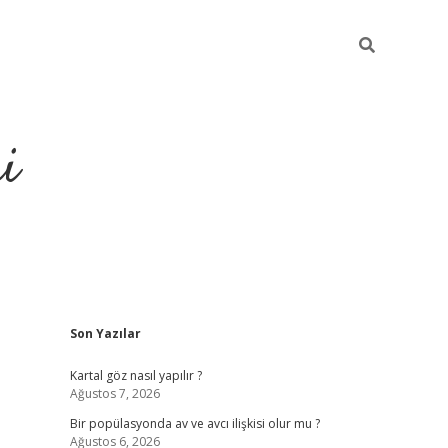
i
Sidebar
Son Yazılar
https://elexbetgiris
Kartal göz nasıl yapılır ?
Ağustos 7, 2026
Bir popülasyonda av ve avcı ilişkisi olur mu ?
Ağustos 6, 2026