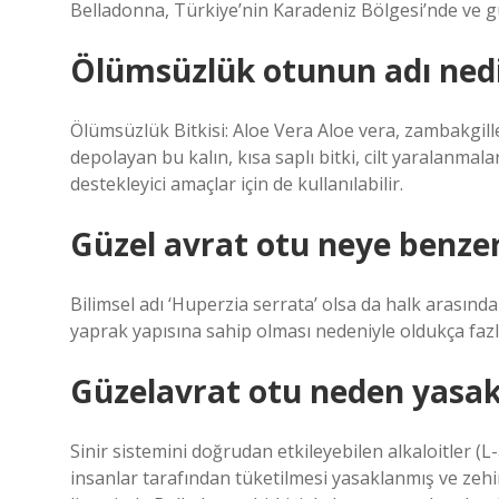
Belladonna, Türkiye’nin Karadeniz Bölgesi’nde ve g
Ölümsüzlük otunun adı ned
Ölümsüzlük Bitkisi: Aloe Vera Aloe vera, zambakgill
depolayan bu kalın, kısa saplı bitki, cilt yaralanmalar
destekleyici amaçlar için de kullanılabilir.
Güzel avrat otu neye benze
Bilimsel adı ‘Huperzia serrata’ olsa da halk arasınd
yaprak yapısına sahip olması nedeniyle oldukça fazla
Güzelavrat otu neden yasa
Sinir sistemini doğrudan etkileyebilen alkaloitler (
insanlar tarafından tüketilmesi yasaklanmış ve zehirli