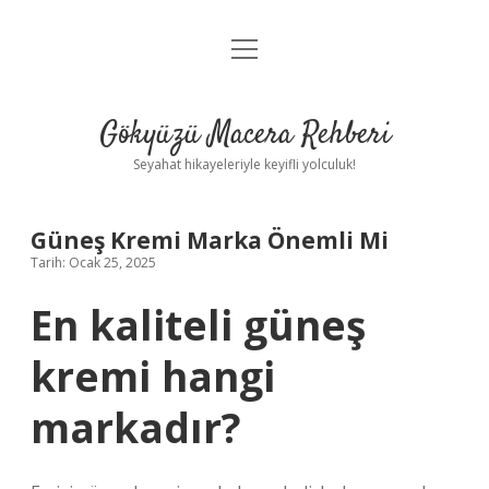
menüyü
Anasayfa
aç
Gizlilik Politikası
Gökyüzü Macera Rehberi
Yasal Uyarı
Seyahat hikayeleriyle keyifli yolculuk!
Hakkımızda
Güneş Kremi Marka Önemli Mi
Tarih: Ocak 25, 2025
En kaliteli güneş
kremi hangi
markadır?