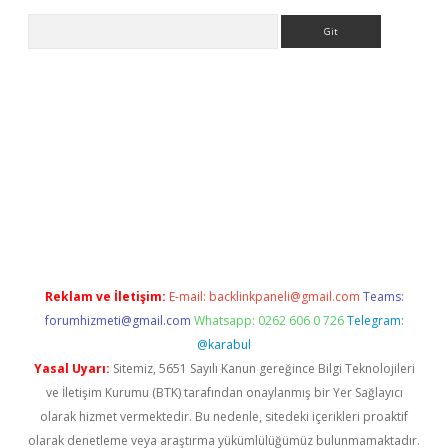
Arama
is.org/
betbox
betexper bahis
Reklam ve İletişim:
E-mail:
backlinkpaneli@gmail.com
Teams:
forumhizmeti@gmail.com
Whatsapp: 0262 606 0 726
Telegram:
@karabul
Yasal Uyarı:
Sitemiz, 5651 Sayılı Kanun gereğince Bilgi Teknolojileri
ve İletişim Kurumu (BTK) tarafından onaylanmış bir Yer Sağlayıcı
olarak hizmet vermektedir. Bu nedenle, sitedeki içerikleri proaktif
olarak denetleme veya araştırma yükümlülüğümüz bulunmamaktadır.