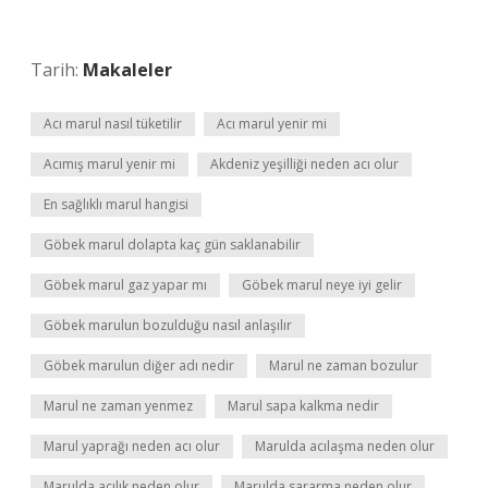
Tarih:
Makaleler
Acı marul nasıl tüketilir
Acı marul yenir mi
Acımış marul yenir mi
Akdeniz yeşilliği neden acı olur
En sağlıklı marul hangisi
Göbek marul dolapta kaç gün saklanabilir
Göbek marul gaz yapar mı
Göbek marul neye iyi gelir
Göbek marulun bozulduğu nasıl anlaşılır
Göbek marulun diğer adı nedir
Marul ne zaman bozulur
Marul ne zaman yenmez
Marul sapa kalkma nedir
Marul yaprağı neden acı olur
Marulda acılaşma neden olur
Marulda acılık neden olur
Marulda sararma neden olur