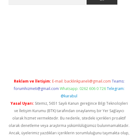
iris.org/
betbox
betexper bahis
Reklam ve İletişim:
E-mail:
backlinkpaneli@gmail.com
Teams:
forumhizmeti@gmail.com
Whatsapp: 0262 606 0 726
Telegram:
@karabul
Yasal Uyarı:
Sitemiz, 5651 Sayılı Kanun gereğince Bilgi Teknolojileri
ve İletişim Kurumu (BTK) tarafından onaylanmış bir Yer Sağlayıcı
olarak hizmet vermektedir. Bu nedenle, sitedeki içerikleri proaktif
olarak denetleme veya araştırma yükümlülüğümüz bulunmamaktadır.
Ancak, üyelerimiz yazdıkları içeriklerin sorumluluğunu taşımakta olup,