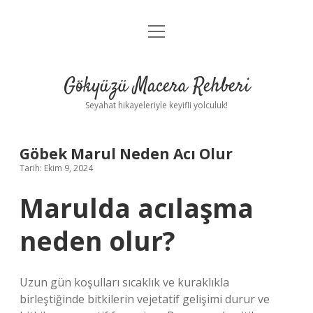
menüyü
Anasayfa
aç
Gizlilik Politikası
Gökyüzü Macera Rehberi
Yasal Uyarı
Seyahat hikayeleriyle keyifli yolculuk!
Hakkımızda
Göbek Marul Neden Acı Olur
Tarih: Ekim 9, 2024
Marulda acılaşma
neden olur?
Uzun gün koşulları sıcaklık ve kuraklıkla
birleştiğinde bitkilerin vejetatif gelişimi durur ve