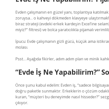
Evden çalışmanın en güzel yanı, toplantıya katılmak i
zoruysa… o kahveyi dökmeden klavyeye ulaştırmak! Ş
biraz strateji (evdeki erkek kardeşin Excel’ine sel
miyiz?” filtresi) ve bolca yaratıcılıkla pijamalı verimlil
İpucu: Evde çalışmanın gizli gücü, küçük ama istikrar
molası.
Psst… Aşağıda fikirler, adım adım plan ve minik kah
“Evde İş Ne Yapabilirim?” 
Önce şunu kabul edelim: Evden iş, “sadece bilgisaya
doğru paketle sunmaktır. Erkeklerin o çözüm odaklı, 
kuran, “müşteri bu deneyimde nasıl hisseder?” sezgi
çıkıyor.