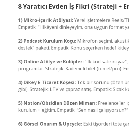
8 Yaratıcı Evden İş Fikri (Strateji +
1) Mikro-İçerik Atölyesi:
Yerel işletmelere Reels/Ti
Empatik: “Hikâyeni dinleyeyim, ona uygun format yaz
2) Podcast Kurulum Koçu:
Mikrofon seçimi, akustik, 
destek” paketi. Empatik: Konu seçerken hedef kitleyi
3) Online Atölye ve Kulüpler:
“İlk kod satırını yaz”
programlar. Stratejik: Kademeli bilet (temel/pro). Emp
4) Dikey E-Ticaret Köşesi:
Tek bir sorunu çözen ürü
gibi). Stratejik: LTV ve çapraz satış. Empatik: Sıcak k
5) Notion/Obsidian Düzen Mimarı:
Freelance’ler iç
kurulum + eğitim. Empatik: “Sen nasıl çalışıyorsun?”
6) Görsel Onarım & Upcycle:
Eski tişörtleri tote ç