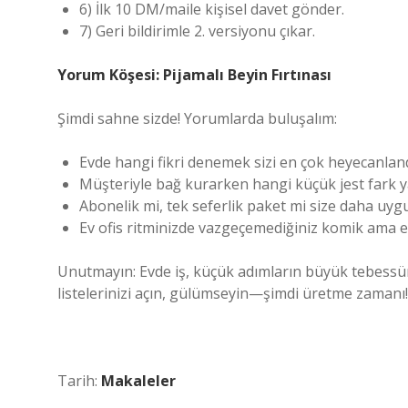
6) İlk 10 DM/maile kişisel davet gönder.
7) Geri bildirimle 2. versiyonu çıkar.
Yorum Köşesi: Pijamalı Beyin Fırtınası
Şimdi sahne sizde! Yorumlarda buluşalım:
Evde hangi fikri denemek sizi en çok heyecanlan
Müşteriyle bağ kurarken hangi küçük jest fark y
Abonelik mi, tek seferlik paket mi size daha uyg
Ev ofis ritminizde vazgeçemediğiniz komik ama etk
Unutmayın: Evde iş, küçük adımların büyük tebessümle
listelerinizi açın, gülümseyin—şimdi üretme zamanı!
Tarih:
Makaleler