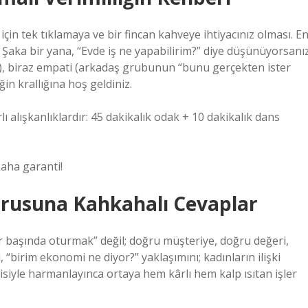
çin tek tıklamaya ve bir fincan kahveye ihtiyacınız olması. E
aka bir yana, “Evde iş ne yapabilirim?” diye düşünüyorsanız
am), biraz empati (arkadaş grubunun “bunu gerçekten ister
iğin krallığına hoş geldiniz.
lı alışkanlıklardır: 45 dakikalık odak + 10 dakikalık dans
kaha garanti!
Sorusuna Kahkahalı Cevaplar
r başında oturmak” değil; doğru müşteriye, doğru değeri,
“birim ekonomi ne diyor?” yaklaşımını; kadınların ilişki
siyle harmanlayınca ortaya hem kârlı hem kalp ısıtan işler