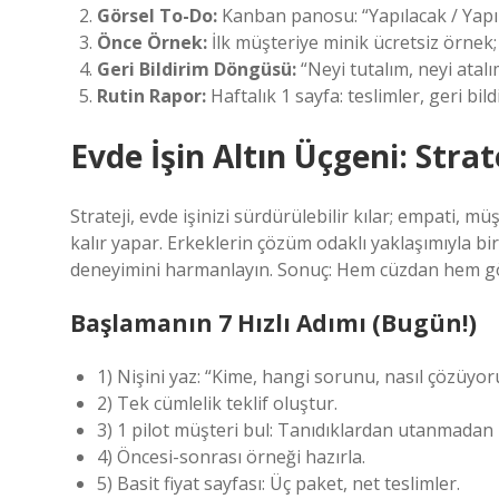
Görsel To-Do:
Kanban panosu: “Yapılacak / Yapılıy
Önce Örnek:
İlk müşteriye minik ücretsiz örnek;
Geri Bildirim Döngüsü:
“Neyi tutalım, neyi ata
Rutin Rapor:
Haftalık 1 sayfa: teslimler, geri bil
Evde İşin Altın Üçgeni: Stra
Strateji, evde işinizi sürdürülebilir kılar; empati, müş
kalır yapar. Erkeklerin çözüm odaklı yaklaşımıyla bir
deneyimini harmanlayın. Sonuç: Hem cüzdan hem gö
Başlamanın 7 Hızlı Adımı (Bugün!)
1) Nişini yaz: “Kime, hangi sorunu, nasıl çözüyo
2) Tek cümlelik teklif oluştur.
3) 1 pilot müşteri bul: Tanıdıklardan utanmadan i
4) Öncesi-sonrası örneği hazırla.
5) Basit fiyat sayfası: Üç paket, net teslimler.