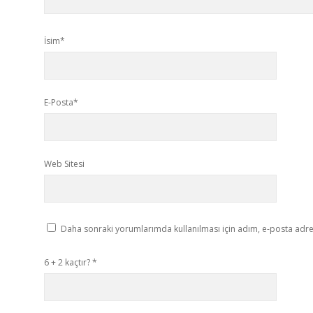
İsim*
E-Posta*
Web Sitesi
Daha sonraki yorumlarımda kullanılması için adım, e-posta adres
6 + 2 kaçtır?
*