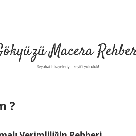
Gökyüzü Macera Rehber
Seyahat hikayeleriyle keyifli yolculuk!
m ?
malı Verimliliğin Rehberi