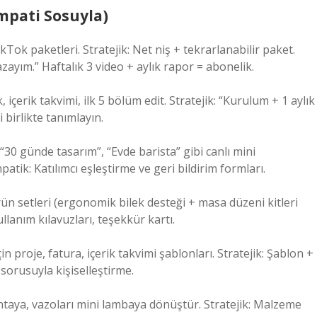
 Empati Sosuyla)
kTok paketleri. Stratejik: Net niş + tekrarlanabilir paket.
ayım.” Haftalık 3 video + aylık rapor = abonelik.
içerik takvimi, ilk 5 bölüm edit. Stratejik: “Kurulum + 1 aylık
 birlikte tanımlayın.
, “30 günde tasarım”, “Evde barista” gibi canlı mini
atik: Katılımcı eşleştirme ve geri bildirim formları.
n setleri (ergonomik bilek desteği + masa düzeni kitleri
ullanım kılavuzları, teşekkür kartı.
in proje, fatura, içerik takvimi şablonları. Stratejik: Şablon +
 sorusuyla kişiselleştirme.
antaya, vazoları mini lambaya dönüştür. Stratejik: Malzeme