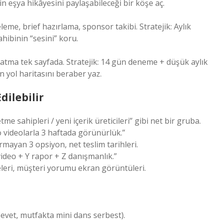
n eşya hikâyesini paylaşabileceği bir köşe aç.
eleme, brief hazırlama, sponsor takibi. Stratejik: Aylık
ahibinin “sesini” koru.
atma tek sayfada. Stratejik: 14 gün deneme + düşük aylık
ün yol haritasını beraber yaz.
Edilebilir
tme sahipleri / yeni içerik üreticileri” gibi net bir gruba.
o videolarla 3 haftada görünürlük.”
rmayan 3 opsiyon, net teslim tarihleri.
video + Y rapor + Z danışmanlık.”
leri, müşteri yorumu ekran görüntüleri.
evet, mutfakta mini dans serbest).