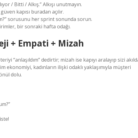
or / Bitti / Alkış.” Alkışı unutmayın.
 güven kapısı buradan açılır.
lım?” sorusunu her sprint sonunda sorun.
dirimler, bir sonraki hafta odağı.
teji + Empati + Mizah
teriyi “anlaşıldım” dedirtir; mizah ise kapıyı aralayıp sizi akıld
im ekonomiyi, kadınların ilişki odaklı yaklaşımıyla müşteri
nül dolu.
rum?”
ste!