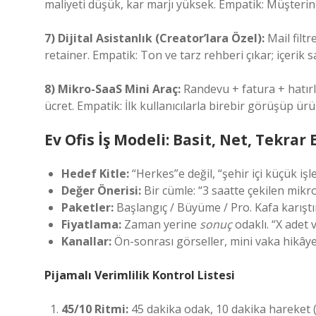
maliyeti düşük, kar marjı yüksek. Empatik: Müşterini
7) Dijital Asistanlık (Creator’lara Özel):
Mail filtr
retainer. Empatik: Ton ve tarz rehberi çıkar; içerik s
8) Mikro-SaaS Mini Araç:
Randevu + fatura + hatırl
ücret. Empatik: İlk kullanıcılarla birebir görüşüp ür
Ev Ofis İş Modeli: Basit, Net, Tekrar 
Hedef Kitle:
“Herkes”e değil, “şehir içi küçük işle
Değer Önerisi:
Bir cümle: “3 saatte çekilen mikr
Paketler:
Başlangıç / Büyüme / Pro. Kafa karıştı
Fiyatlama:
Zaman yerine
sonuç
odaklı. “X adet 
Kanallar:
Ön-sonrası görseller, mini vaka hikâye
Pijamalı Verimlilik Kontrol Listesi
45/10 Ritmi:
45 dakika odak, 10 dakika hareket (