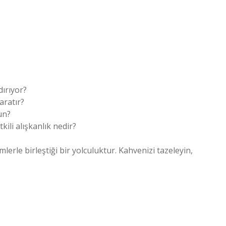
dırıyor?
aratır?
un?
ili alışkanlık nedir?
rle birleştiği bir yolculuktur. Kahvenizi tazeleyin,