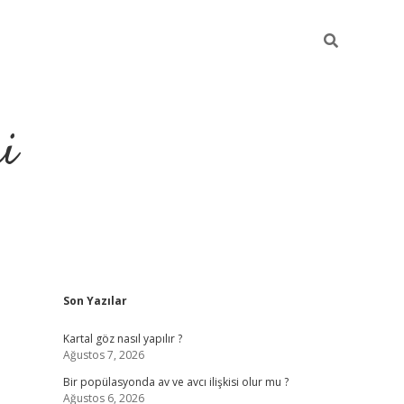
i
Sidebar
Son Yazılar
https://elexbetgi
Kartal göz nasıl yapılır ?
Ağustos 7, 2026
Bir popülasyonda av ve avcı ilişkisi olur mu ?
Ağustos 6, 2026