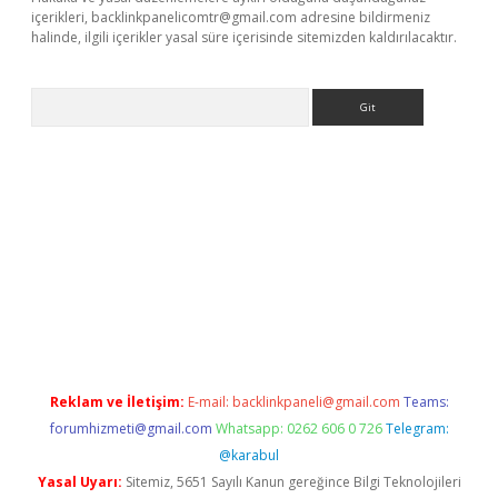
içerikleri,
backlinkpanelicomtr@gmail.com
adresine bildirmeniz
halinde, ilgili içerikler yasal süre içerisinde sitemizden kaldırılacaktır.
Arama
lexbetgiris.org/
betbox
betexper bahis
Reklam ve İletişim:
E-mail:
backlinkpaneli@gmail.com
Teams:
forumhizmeti@gmail.com
Whatsapp: 0262 606 0 726
Telegram:
@karabul
Yasal Uyarı:
Sitemiz, 5651 Sayılı Kanun gereğince Bilgi Teknolojileri