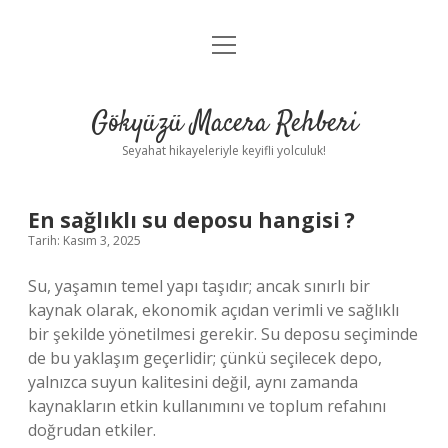
menüyü
Anasayfa
aç
Gizlilik Politikası
Gökyüzü Macera Rehberi
Yasal Uyarı
Seyahat hikayeleriyle keyifli yolculuk!
Hakkımızda
En sağlıklı su deposu hangisi ?
Tarih: Kasım 3, 2025
Su, yaşamın temel yapı taşıdır; ancak sınırlı bir
kaynak olarak, ekonomik açıdan verimli ve sağlıklı
bir şekilde yönetilmesi gerekir. Su deposu seçiminde
de bu yaklaşım geçerlidir; çünkü seçilecek depo,
yalnızca suyun kalitesini değil, aynı zamanda
kaynakların etkin kullanımını ve toplum refahını
doğrudan etkiler.