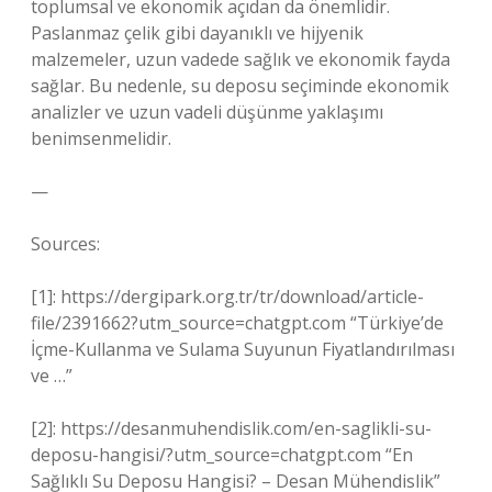
toplumsal ve ekonomik açıdan da önemlidir.
Paslanmaz çelik gibi dayanıklı ve hijyenik
malzemeler, uzun vadede sağlık ve ekonomik fayda
sağlar. Bu nedenle, su deposu seçiminde ekonomik
analizler ve uzun vadeli düşünme yaklaşımı
benimsenmelidir.
—
Sources:
[1]: https://dergipark.org.tr/tr/download/article-
file/2391662?utm_source=chatgpt.com “Türkiye’de
İçme-Kullanma ve Sulama Suyunun Fiyatlandırılması
ve …”
[2]: https://desanmuhendislik.com/en-saglikli-su-
deposu-hangisi/?utm_source=chatgpt.com “En
Sağlıklı Su Deposu Hangisi? – Desan Mühendislik”