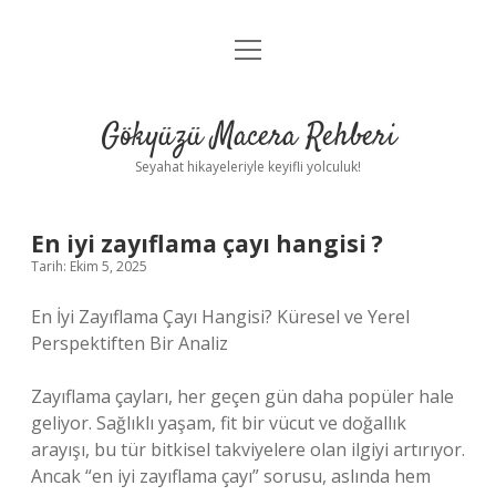
menüyü
Anasayfa
aç
Gizlilik Politikası
Gökyüzü Macera Rehberi
Yasal Uyarı
Seyahat hikayeleriyle keyifli yolculuk!
Hakkımızda
En iyi zayıflama çayı hangisi ?
Tarih: Ekim 5, 2025
En İyi Zayıflama Çayı Hangisi? Küresel ve Yerel
Perspektiften Bir Analiz
Zayıflama çayları, her geçen gün daha popüler hale
geliyor. Sağlıklı yaşam, fit bir vücut ve doğallık
arayışı, bu tür bitkisel takviyelere olan ilgiyi artırıyor.
Ancak “en iyi zayıflama çayı” sorusu, aslında hem