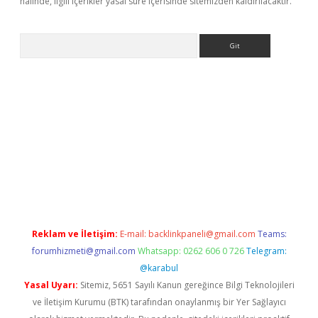
halinde, ilgili içerikler yasal süre içerisinde sitemizden kaldırılacaktır.
Arama
betgiris.org/
betbox
betexper bahis
Reklam ve İletişim:
E-mail:
backlinkpaneli@gmail.com
Teams:
forumhizmeti@gmail.com
Whatsapp: 0262 606 0 726
Telegram:
@karabul
Yasal Uyarı:
Sitemiz, 5651 Sayılı Kanun gereğince Bilgi Teknolojileri
ve İletişim Kurumu (BTK) tarafından onaylanmış bir Yer Sağlayıcı